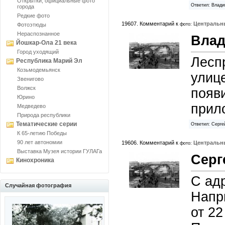
Открытки, официальные фото
Ответил: Влади
города
Редкие фото
19607. Комментарий к
Центральн
Фотоэтюды
фото:
Нераспознанное
Влад
Йошкар-Ола 21 века
Город уходящий
Лесп
Республика Марий Эл
Козьмодемьянск
улице
Звенигово
Волжск
появи
Юрино
прило
Медведево
Природа республики
Тематические серии
Ответил: Серге
К 65-летию Победы
90 лет автономии
19606. Комментарий к
Центральн
фото:
Выставка Музея истории ГУЛАГа
Серг
Кинохроника
С ад
Случайная фотография
Напри
от 22