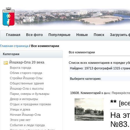
Главная
Все фото
Популярные
Новые
Поиск
Загрузить 
Главная страница
/ Все комментарии
Все комментарии
Категории
Йошкар-Ола 20 века
Список всех комментариев в порядке уб
Ворота города
Найдено: 19713 фотографий 1315 страни
Облик старого города
Стройки Йошкар-Олы
Выберите категорию:
Общественные здания
Йошкар-Ола с высоты
19608. Комментарий к
Перекрёст
фото:
Парки, скверы и бульвары
Декор и интерьеры
**
[вс
Отдых и праздники горожан
Улицы и дома
На э
Ночная Йошкар-Ола
Этого уже нет
№83.
События и люди города