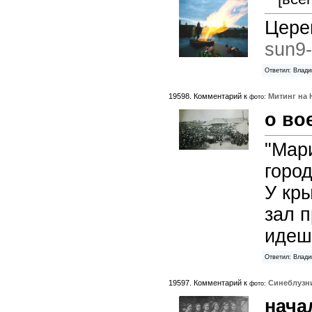
Церем
sun9-
Ответил: Влади
19598. Комментарий к
Митинг на
фото:
о во
"Мари
город
У кры
зал 
идешь
Ответил: Влади
19597. Комментарий к
Синеблузн
фото:
начал