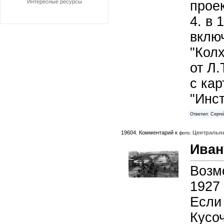
Интересные ресурсы
проек
4. в 
включ
"Колх
от Л.
с кар
"Инст
Ответил: Серге
19604. Комментарий к
Центральн
фото:
Иван
Возм
1927 г
Если 
Кусоч