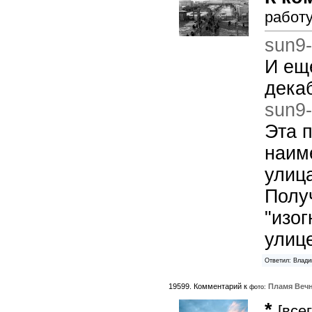
работу
sun9-
И еще
декаб
sun9-
Эта 
наим
улиц
Полу
"изог
улиц
Ответил: Влади
19599. Комментарий к
Пламя Вечн
фото:
*
[все