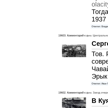
olacit
Тогда
1937 
Ответил: Влади
19603. Комментарий к
Центральн
фото:
Серг
Тов. 
совр
Чавай
Эрык 
Ответил: Иван 
19602. Комментарий к
Заезд оче
фото:
В Ку