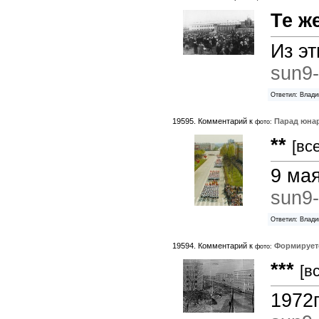
Те ж
Из э
sun9-
Ответил: Влади
19595. Комментарий к
Парад юна
фото:
**
[вс
9 мая
sun9-
Ответил: Влади
19594. Комментарий к
Формируетс
фото:
***
[в
1972г