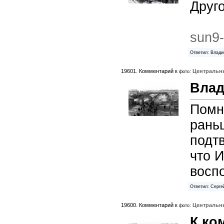
Друго
sun9-
Ответил: Влади
19601. Комментарий к
Центральн
фото:
Влад
Помн
рань
подтв
что И
восп
Ответил: Серге
19600. Комментарий к
Центральн
фото:
К ко