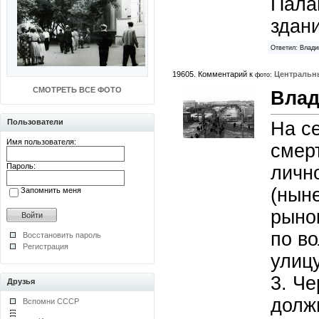
Палан
здани
Ответил: Влади
19605. Комментарий к
Центральн
фото:
СМОТРЕТЬ ВСЕ ФОТО
Влад
Пользователи
На с
Имя пользователя:
смер
Пароль:
лично
(ныне
Запомнить меня
рынок
по во
Восстановить пароль
Регистрация
улицу
3. Ч
Друзья
долж
Вспомни СССР