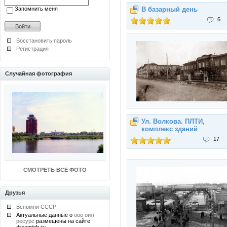
Запомнить меня
В базарный день
6
Восстановить пароль
Регистрация
Случайная фотография
Ул. Волкова. ПЛТИ,
комплекс зданий
17
СМОТРЕТЬ ВСЕ ФОТО
Друзья
Вспомни СССР
Актуальные данные о
ооо оил
ресурс
размещены на сайте