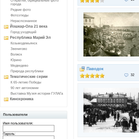
Открытки, официальные фото
города
Редкие фото
Фотоэтюды
Нераспознанное
Йошкар-Ола 21 века
Город уходящий
Республика Марий Эл
Козьмодемьянск
Звенигово
Волжск
Юрино
Медведево
Паводок
Природа республики
32
Тематические серии
К 65-летию Победы
90 лет автономии
Выставка Музея истории ГУЛАГа
Кинохроника
Пользователи
Имя пользователя:
Пароль: