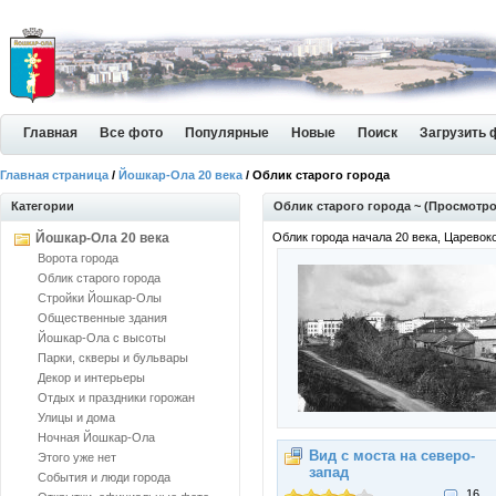
Главная
Все фото
Популярные
Новые
Поиск
Загрузить 
Главная страница
/
Йошкар-Ола 20 века
/ Облик старого города
Категории
Облик старого города ~ (Просмотро
Йошкар-Ола 20 века
Облик города начала 20 века, Царево
Ворота города
Облик старого города
Стройки Йошкар-Олы
Общественные здания
Йошкар-Ола с высоты
Парки, скверы и бульвары
Декор и интерьеры
Отдых и праздники горожан
Улицы и дома
Ночная Йошкар-Ола
Вид с моста на северо-
Этого уже нет
запад
События и люди города
16