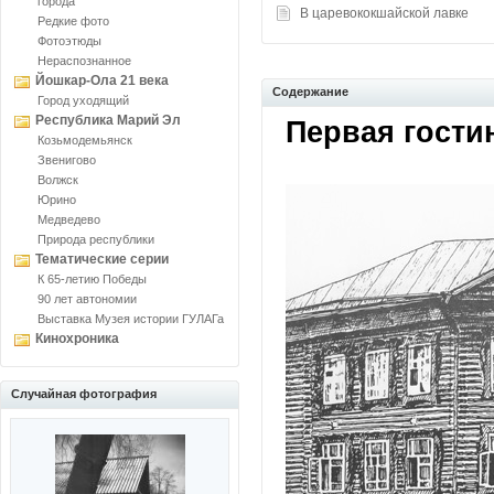
города
В царевококшайской лавке
Редкие фото
Фотоэтюды
Нераспознанное
Йошкар-Ола 21 века
Содержание
Город уходящий
Республика Марий Эл
Первая гости
Козьмодемьянск
Звенигово
Волжск
Юрино
Медведево
Природа республики
Тематические серии
К 65-летию Победы
90 лет автономии
Выставка Музея истории ГУЛАГа
Кинохроника
Случайная фотография