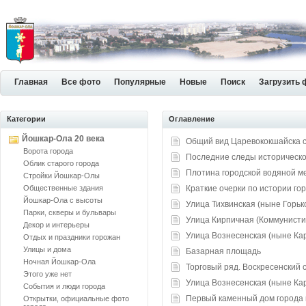
Главная
Все фото
Популярные
Новые
Поиск
Загрузить 
Категории
Оглавление
Йошкар-Ола 20 века
Общий вид Царевококшайска с
Ворота города
Последние следы историческо
Облик старого города
Плотина городской водяной м
Стройки Йошкар-Олы
Общественные здания
Краткие очерки по истории го
Йошкар-Ола с высоты
Улица Тихвинская (ныне Горьк
Парки, скверы и бульвары
Улица Кирпичная (Коммунисти
Декор и интерьеры
Улица Вознесенская (ныне Кар
Отдых и праздники горожан
Улицы и дома
Базарная площадь
Ночная Йошкар-Ола
Торговый ряд. Воскресенский 
Этого уже нет
Улица Вознесенская (ныне Кар
События и люди города
Первый каменный дом города 
Открытки, официальные фото