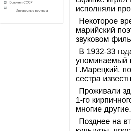
Вспомни СССР
исполняли про
Интересные ресурсы
Некоторое вр
марийский поэ
звуковом филь
В 1932-33 го
упоминаемый в
Г.Марецкий, п
сестра извест
Проживали зд
1-го кирпично
многие другие
Позднее на в
культуры, про