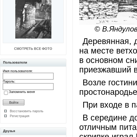
© В.Яндуло
Деревянная, д
на месте ветх
СМОТРЕТЬ ВСЕ ФОТО
в основном сн
Пользователи
приезжавший в 
Имя пользователя:
Возле гостини
Пароль:
простонародье
Запомнить меня
При входе в 
Восстановить пароль
В середине до
Регистрация
отличным пита
Друзья
скрипке играл