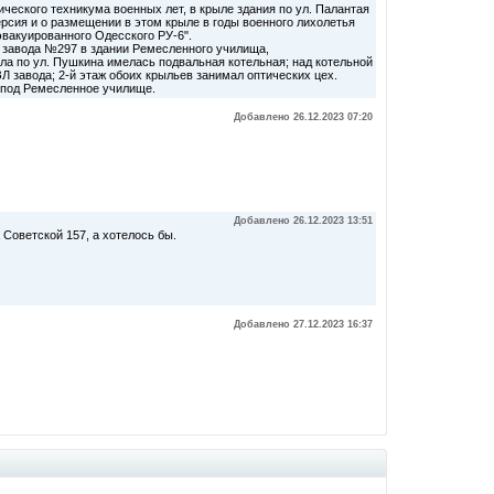
ческого техникума военных лет, в крыле здания по ул. Палантая
рсия и о размещении в этом крыле в годы военного лихолетья
эвакуированного Одесского РУ-6".
а завода №297 в здании Ремесленного училища,
ла по ул. Пушкина имелась подвальная котельная; над котельной
Л завода; 2-й этаж обоих крыльев занимал оптических цех.
ь под Ремесленное училище.
Добавлено 26.12.2023 07:20
Добавлено 26.12.2023 13:51
 Советской 157, а хотелось бы.
Добавлено 27.12.2023 16:37