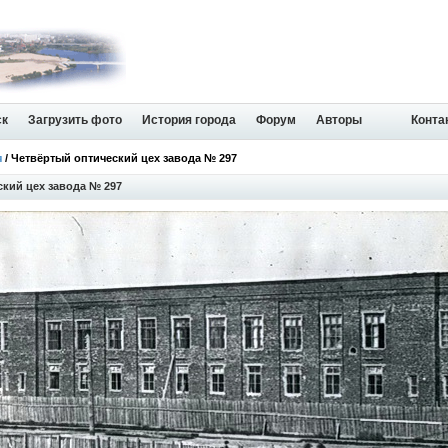
ск
Загрузить фото
История города
Форум
Авторы
Конта
я
/ Четвёртый оптический цех завода № 297
кий цех завода № 297