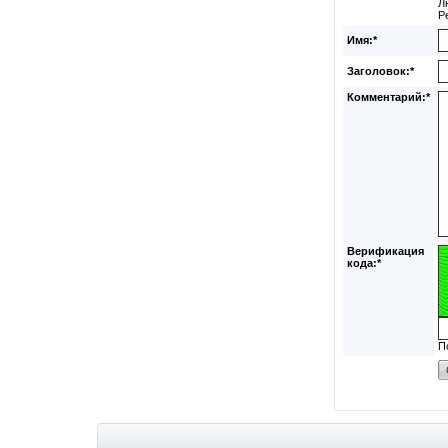
Л
Р
Имя:*
Заголовок:*
Комментарий:*
Верификация
кода:*
П