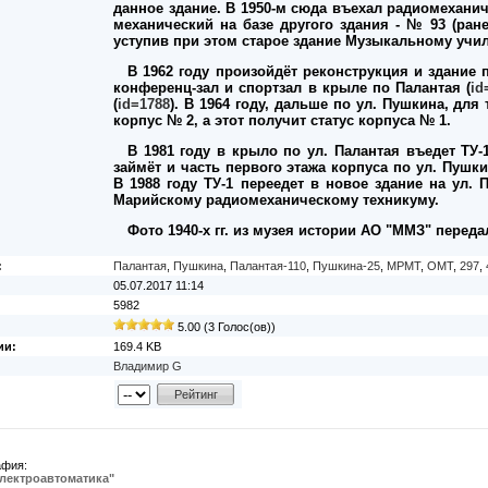
данное здание. В 1950-м сюда въехал радиомеханич
механический на базе другого здания - № 93 (ранее
уступив при этом старое здание Музыкальному учи
В 1962 году произойдёт реконструкция и здание 
конференц-зал и спортзал в крыле по Палантая (
id
(
id=1788
). В 1964 году, дальше по ул. Пушкина, дл
корпус № 2, а этот получит статус корпуса № 1.
В 1981 году в крыло по ул. Палантая въедет ТУ-
займёт и часть первого этажа корпуса по ул. Пушк
В 1988 году ТУ-1 переедет в новое здание на ул.
Марийскому радиомеханическому техникуму.
Фото 1940-х гг. из музея истории АО "ММЗ" перед
:
Палантая
,
Пушкина
,
Палантая-110
,
Пушкина-25
,
МРМТ
,
ОМТ
,
297
,
05.07.2017 11:14
5982
5.00 (3 Голос(ов))
ии:
169.4 KB
Владимир G
афия:
Электроавтоматика"