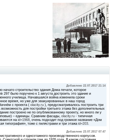
Добавлено 22.07.2017 21:14
ыло начато строительство здания Дома печати, которое
№ 297 было поручено к 1 августа достроить это здание и
ленного училища. Начавшаяся война изменила сроки
нное время, но уже для эвакуированных в наш город
Начнём с проекта (
olacity.ru
), предусматривалось построить три
 возможность для постройки третьего этажа без дополнительных
Здание построено не по опубликованному проекту, но много ли у
типовые) – единицы. Сравним фасады,
olacity.ru
- типичная
риваются на
id=1968
, очень подходит под громкое название «Дом
кая типография», тоже с пилястрами и три этажа
id=203
.
Добавлено 23.07.2017 07:47
нистративного и одноэтажного производственного корпусов.
. Советской и строили там до 1935 года. В каком состоянии