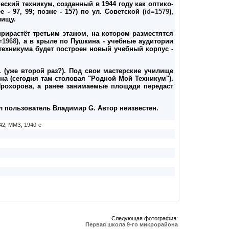
еский техникум, созданный в 1944 году как оптико-
 - 97, 99; позже - 157) по ул. Советской (
id=1579
),
лищу.
прирастёт третьим этажом, на котором разместятся
=1968
), а в крыле по Пушкина - учебные аудитории
я техникума будет построен новый учебный корпус -
1 (уже второй раз?). Под свои мастерские училище
ина (сегодня там столовая "Родной Мой Техникум").
 Прохорова, а ранее занимаемые площади передаст
ал пользователь Владимир G. Автор неизвестен.
42
,
ММЗ
,
1940-е
Следующая фотография:
Первая школа 9-го микрорайона