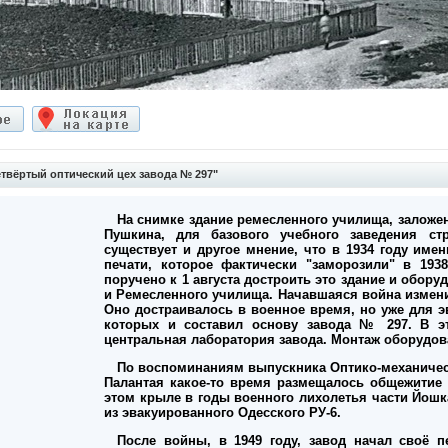
твёртый оптический цех завода № 297"
На снимке здание ремесленного училища, заложен
Пушкина, для базового учебного заведения стр
существует и другое мнение, что в 1934 году име
печати, которое фактически "заморозили" в 193
поручено к 1 августа достроить это здание и обор
и Ремесленного училища. Начавшаяся война измени
Оно достраивалось в военное время, но уже для 
которых и составил основу завода № 297. В э
центральная лаборатория завода. Монтаж оборудова
По воспоминаниям выпускника Оптико-механическ
Палантая какое-то время размещалось общежитие 
этом крыле в годы военного лихолетья части Йошка
из эвакуированного Одесского РУ-6.
После войны, в 1949 году, завод начал своё 