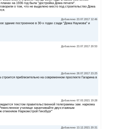
В планах на 1936 год была "достройка Дома печати".
аговорили о том, что не выделено место под строительство Дома
тся.
Добавлено 23.07.2017 12:46
е здание построенное в 30-х годах сзади "Дома Наумова" и
Добавлено 23.07.2017 20:53
Добавлено 28.07.2017 23:25
а строится приблизительно на современном проспекте Гагарина в
Добавлено 07.03.2021 19:28
ерждается текстом правительственной телеграммы зам. наркома
 "Ремесленное училище заканчивайте двухэтажным
ж отменяем Наркомстрой Гинзбург"
Добавлено 13.12.2021 20:31