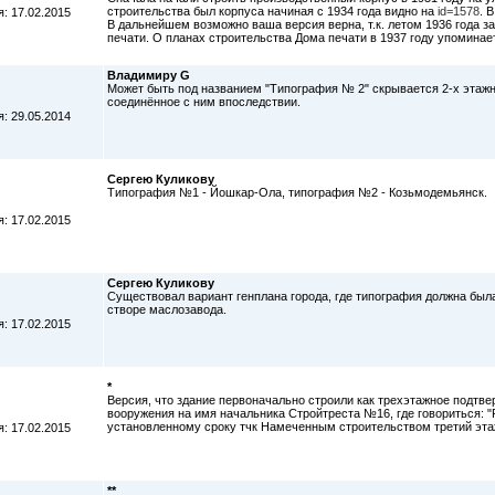
строительства был корпуса начиная с 1934 года видно на
id=1578
. 
: 17.02.2015
В дальнейшем возможно ваша версия верна, т.к. летом 1936 года з
печати. О планах строительства Дома печати в 1937 году упоминае
Владимиру G
Может быть под названием "Типография № 2" скрывается 2-х этажно
соединённое с ним впоследствии.
: 29.05.2014
Сергею Куликову
Типография №1 - Йошкар-Ола, типография №2 - Козьмодемьянск.
: 17.02.2015
Сергею Куликову
Существовал вариант генплана города, где типография должна был
створе маслозавода.
: 17.02.2015
*
Версия, что здание первоначально строили как трехэтажное подтв
вооружения на имя начальника Стройтреста №16, где говориться:
установленному сроку тчк Намеченным строительством третий эта
: 17.02.2015
**