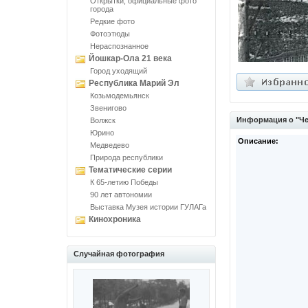
Открытки, официальные фото
города
Редкие фото
Фотоэтюды
Нераспознанное
Йошкар-Ола 21 века
Город уходящий
Республика Марий Эл
Козьмодемьянск
Звенигово
Информация о "Че
Волжск
Юрино
Описание:
Медведево
Природа республики
Тематические серии
К 65-летию Победы
90 лет автономии
Выставка Музея истории ГУЛАГа
Кинохроника
Случайная фотография