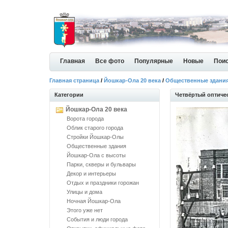
Главная
Все фото
Популярные
Новые
Пои
Главная страница
/
Йошкар-Ола 20 века
/
Общественные здани
Категории
Четвёртый оптичес
Йошкар-Ола 20 века
Ворота города
Облик старого города
Стройки Йошкар-Олы
Общественные здания
Йошкар-Ола с высоты
Парки, скверы и бульвары
Декор и интерьеры
Отдых и праздники горожан
Улицы и дома
Ночная Йошкар-Ола
Этого уже нет
События и люди города