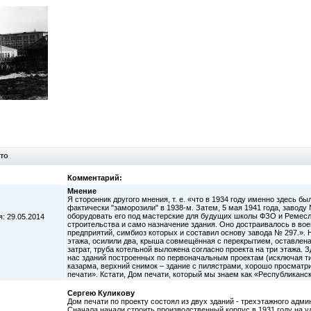
то
Комментарий:
Мнение
Я сторонник другого мнения, т. е. «что в 1934 году именно здесь б
фактически "заморозили" в 1938-м. Затем, 5 мая 1941 года, заводу 
оборудовать его под мастерские для будущих школы ФЗО и Ремес
: 29.05.2014
строительства и само назначение здания. Оно достраивалось в вое
предприятий, симбиоз которых и составил основу завода № 297.». 
этажа, осилили два, крыша совмещённая с перекрытием, оставлена
затрат, труба котельной выложена согласно проекта на три этажа. 
нас зданий построенных по первоначальным проектам (исключая 
казарма, верхний снимок – здание с пилястрами, хорошо просмат
печати». Кстати, Дом печати, который мы знаем как «Республиканс
Сергею Куликову
Дом печати по проекту состоял из двух зданий - трехэтажного адми
Сначала начали строить производственный корпус в 1931 году на ул