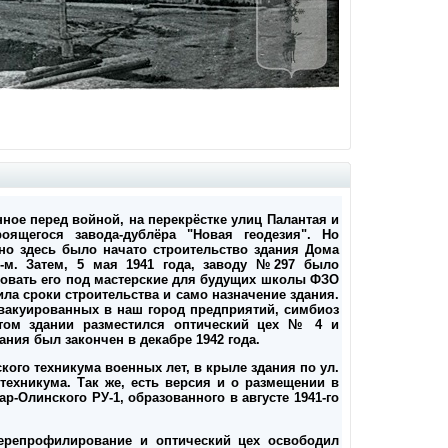
ное перед войной, на перекрёстке улиц Палантая и
оящегося завода-дублёра "Новая геодезия". Но
нно здесь было начато строительство здания Дома
8-м. Затем, 5 мая 1941 года, заводу №297 было
удовать его под мастерские для будущих школы ФЗО
ла сроки строительства и само назначение здания.
эвакуированных в наш город предприятий, симбиоз
том здании разместился оптический цех № 4 и
ния был закончен в декабре 1942 года.
ого техникума военных лет, в крыле здания по ул.
техникума. Так же, есть версия и о размещении в
р-Олинского РУ-1, образованного в августе 1941-го
перепрофилирование и оптический цех освободил