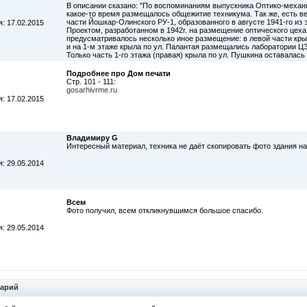
В описании сказано: "По воспоминаниям выпускника Оптико-механи
какое-то время размещалось общежитие техникума. Так же, есть ве
части Йошкар-Олинского РУ-1, образованного в августе 1941-го из 
: 17.02.2015
Проектом, разработанном в 1942г. на размещение оптического цех
предусматривалось несколько иное размещение: в левой части кры
и на 1-м этаже крыла по ул. Палантая размещались лаборатории ЦЗ
Только часть 1-го этажа (правая) крыла по ул. Пушкина оставалас
Подробнее про Дом печати
Стр. 101 - 111:
gosarhivrme.ru
: 17.02.2015
Владимиру G
Интересный материал, техника не даёт скопировать фото здания на
: 29.05.2014
Всем
Фото получил, всем откликнувшимся большое спасибо.
: 29.05.2014
тарий