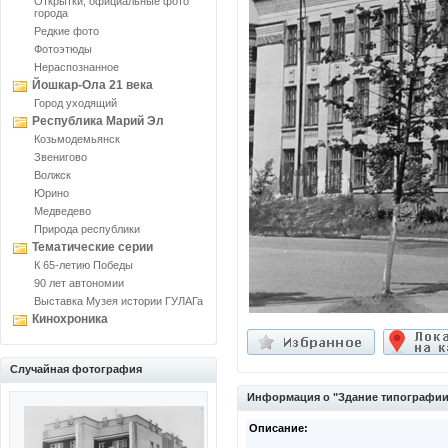
Открытки, официальные фото
города
Редкие фото
Фотоэтюды
Нераспознанное
Йошкар-Ола 21 века
Город уходящий
Республика Марий Эл
Козьмодемьянск
Звенигово
Волжск
Юрино
Медведево
Природа республики
Тематические серии
К 65-летию Победы
90 лет автономии
Выставка Музея истории ГУЛАГа
Кинохроника
Случайная фотография
Информация о "Здание типографии
Описание: