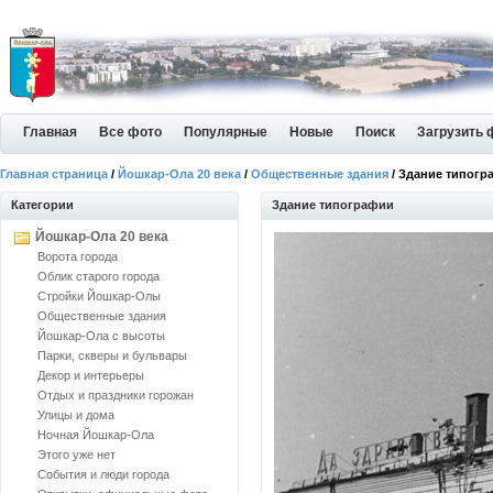
Главная
Все фото
Популярные
Новые
Поиск
Загрузить 
Главная страница
/
Йошкар-Ола 20 века
/
Общественные здания
/ Здание типогр
Категории
Здание типографии
Йошкар-Ола 20 века
Ворота города
Облик старого города
Стройки Йошкар-Олы
Общественные здания
Йошкар-Ола с высоты
Парки, скверы и бульвары
Декор и интерьеры
Отдых и праздники горожан
Улицы и дома
Ночная Йошкар-Ола
Этого уже нет
События и люди города