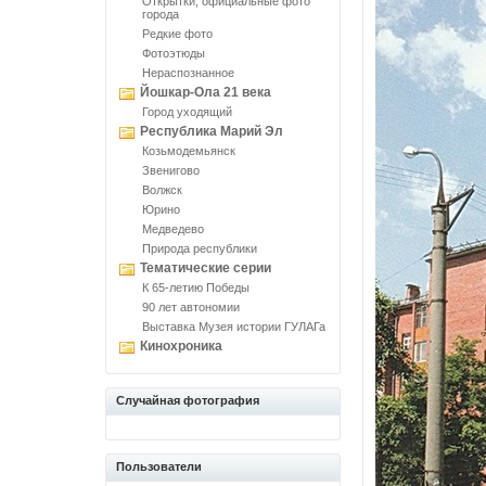
Открытки, официальные фото
города
Редкие фото
Фотоэтюды
Нераспознанное
Йошкар-Ола 21 века
Город уходящий
Республика Марий Эл
Козьмодемьянск
Звенигово
Волжск
Юрино
Медведево
Природа республики
Тематические серии
К 65-летию Победы
90 лет автономии
Выставка Музея истории ГУЛАГа
Кинохроника
Случайная фотография
Пользователи