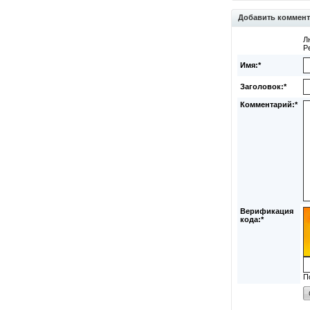
Добавить коммен
Л
Р
Имя:*
Заголовок:*
Комментарий:*
Верификация
кода:*
П