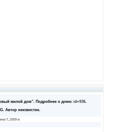
 Новый жилой дом". Подробнее о доме:
id=936
.
G. Автор неизвестен.
ина-7
,
2000-е