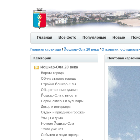
Главная
Все фото
Популярные
Новые
Пои
Главная страница
/
Йошкар-Ола 20 века
/
Открытки, официаль
Категории
Почтовая карточка
Йошкар-Ола 20 века
Ворота города
Облик старого города
Стройки Йошкар-Олы
Общественные здания
Йошкар-Ола с высоты
Парки, скверы и бульвары
Декор и интерьеры
Отдых и праздники горожан
Улицы и дома
Ночная Йошкар-Ола
Этого уже нет
События и люди города