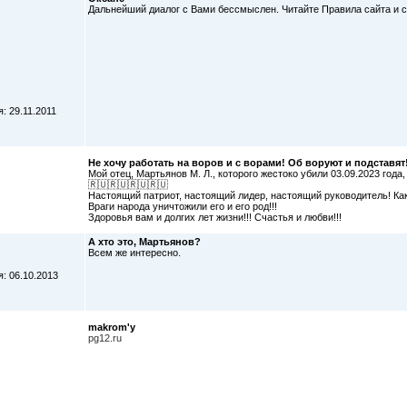
Дальнейший диалог с Вами бессмыслен. Читайте Правила сайта и с
: 29.11.2011
Не хочу работать на воров и с ворами! Об воруют и подставят!
Мой отец, Мартьянов М. Л., которого жестоко убили 03.09.2023 год
🇷🇺🇷🇺🇷🇺🇷🇺
Настоящий патриот, настоящий лидер, настоящий руководитель! Как 
Враги народа уничтожили его и его род!!!
Здоровья вам и долгих лет жизни!!! Счастья и любви!!!
А хто это, Мартьянов?
Всем же интересно.
: 06.10.2013
makrom'у
pg12.ru