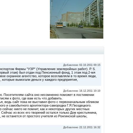
Добавлено 02.10.2011 00:15
нспортом Фирмы "УЗР" (Управление землеройных работ). Р. S.
первый этаж) был отдан под Пенсионный фонд, 1 этаж под 2-мя
ое охранное агентство, которое возглавляли в то время люди,
, которые вымогали деньги у каждого предприятия,
Добавлено 18.12.2011 10:10
ю. Посетителям сайта оно несомненно поможет в постижении
исям к фото, где вам есть что добавить.
ья, ведь сайт пока не выставил фото с первоначальным обликом
ого и самобытного архитектора-самородка Г.Я.Гвоздецкого.
о сейчас никто не помнит, как и некоторых других местных
 Сейчас из всех его творений остался только Дом крестьянина,
 не останется от простого учителя из Ронгинской школы,
Добавлено 22.12.2011 16:32