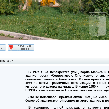
шкина, 7"
В 1925 г. на перекрёстке улиц Карла Маркса и
здание треста «Севвостлес». Оно имело очень 
светлыми окнами и балконами. В своё время в н
1966 г.), затем - различные организации. В конце
интересного декора на крыше. В конце 1980-х гг. 
В 1991 г. специалисты из Горького восстановили зд
Это не помешало "браткам лихих 90-х", не имев
более об архитектурной ценности этого здания, в ноч
В условиях полной разрухи, в которую пов