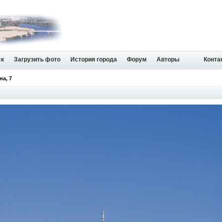
ск
Загрузить фото
История города
Форум
Авторы
Конта
на, 7