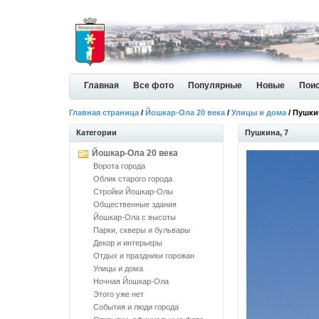
Главная
Все фото
Популярные
Новые
Пои
Главная страница
/
Йошкар-Ола 20 века
/
Улицы и дома
/ Пушки
Категории
Пушкина, 7
Йошкар-Ола 20 века
Ворота города
Облик старого города
Стройки Йошкар-Олы
Общественные здания
Йошкар-Ола с высоты
Парки, скверы и бульвары
Декор и интерьеры
Отдых и праздники горожан
Улицы и дома
Ночная Йошкар-Ола
Этого уже нет
События и люди города