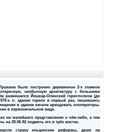
 Пушкина было построено деревянное 2-х этажное
интересную, необычную архитектуру с большими
ём размешался Йошкар-Олинский горисполком (до
 1970-х гг. здание горело в первый раз, лишившись
помещения в здании начали арендовать кооператоры.
ание в первоначальном виде.
ших ни малейшего представления о чём-либо, а тем
ь на 28.06.92 поджечь его в трёх местах.
ергли страну ельцинские реформы, денег на