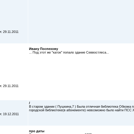
: 29.11.2011
Ивану Поспехову
... Под этот же "каток" попало здание Севвостлеса...
: 29.11.2011
/
В старом здании ( Пушкина,7 ) Была отличная библиотека Обкома
городской библиотеке(в абонементе) невозможно было найти ПСС 
: 19.12.2011
про даты