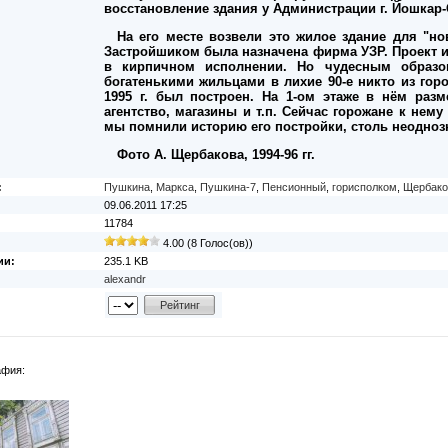
восстановление здания у Администрации г. Йошкар-
На его месте возвели это жилое здание для "но
Застройшиком была назначена фирма УЗР. Проект 
в кирпичном исполнении. Но чудесным образ
богатенькими жильцами в лихие 90-е никто из горо
1995 г. был построен. На 1-ом этаже в нём раз
агентство, магазины и т.п. Сейчас горожане к нем
мы помнили историю его постройки, столь неоднозна
Фото А. Щербакова, 1994-96 гг.
:
Пушкина
,
Маркса
,
Пушкина-7
,
Пенсионный
,
горисполком
,
Щербако
09.06.2011 17:25
11784
4.00 (8 Голос(ов))
ии:
235.1 KB
alexandr
афия: