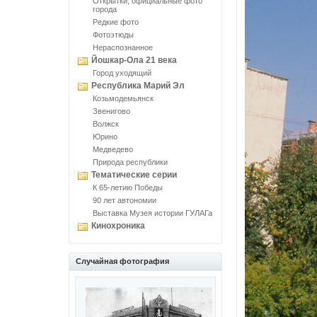
Открытки, официальные фото
города
Редкие фото
Фотоэтюды
Нераспознанное
Йошкар-Ола 21 века
Город уходящий
Республика Марий Эл
Козьмодемьянск
Звенигово
Волжск
Юрино
Медведево
Природа республики
Тематические серии
К 65-летию Победы
90 лет автономии
Выставка Музея истории ГУЛАГа
Кинохроника
Случайная фотография