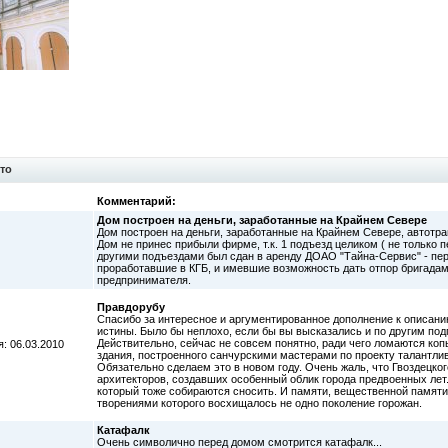
то
Комментарий:
Дом построен на деньги, заработанные на Крайнем Севере
Дом построен на деньги, заработанные на Крайнем Севере, автотра
Дом не принес прибыли фирме, т.к. 1 подъезд целиком ( не только 
другими подъездами был сдан в аренду ДОАО "Тайна-Сервис" - перв
проработавшие в КГБ, и имевшие возможность дать отпор бригадам
предпринимателя.
Правдорубу
Спасибо за интересное и аргументированное дополнение к описани
истины. Было бы неплохо, если бы вы высказались и по другим подп
Действительно, сейчас не совсем понятно, ради чего ломаются коп
: 06.03.2010
здания, построенного санчурскими мастерами по проекту талантлив
Обязательно сделаем это в новом году. Очень жаль, что Гвоздецког
архитекторов, создавших особенный облик города предвоенных лет.
который тоже собираются сносить. И памяти, вещественной памяти,
творениями которого восхищалось не одно поколение горожан.
Катафалк
Очень символично перед домом смотрится катафалк...