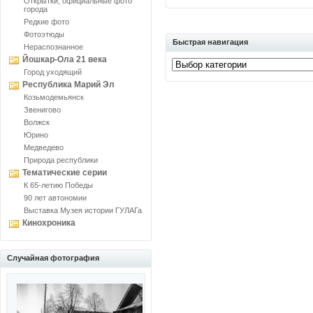
Открытки, официальные фото
города
Редкие фото
Фотоэтюды
Быстрая навигация
Нераспознанное
Йошкар-Ола 21 века
Город уходящий
Республика Марий Эл
Козьмодемьянск
Звенигово
Волжск
Юрино
Медведево
Природа республики
Тематические серии
К 65-летию Победы
90 лет автономии
Выставка Музея истории ГУЛАГа
Кинохроника
Случайная фотография