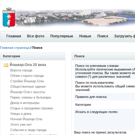
Главная
Все фото
Популярные
Новые
Поиск
Загрузить 
Главная страница
/ Поиск
Категории
Поиск
Йошкар-Ола 20 века
Поиск по ключевым словам:
Используйте логические выражения (
Ворота города
уточнения поиска. Вы также можете и
Облик старого города
символ (*) для различных значений.
Стройки Йошкар-Олы
Поиск по пользователям:
Вы можете использовать общий симво
Общественные здания
значений.
Йошкар-Ола с высоты
Правило для поиска:
Парки, скверы и бульвары
Декор и интерьеры
Категория:
Отдых и праздники горожан
Искать в следующих полях:
Улицы и дома
Ночная Йошкар-Ола
Этого уже нет
События и люди города
Ваш поиск не принес результатов.