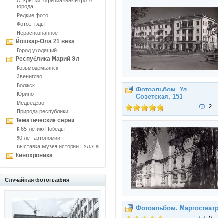
Открытки, официальные фото
города
Редкие фото
Фотоэтюды
Нераспознанное
Йошкар-Ола 21 века
Город уходящий
Республика Марий Эл
Козьмодемьянск
Звенигово
Волжск
Фотоальбом. Ул.
Юрино
Советская, 151
Медведево
2
Природа республики
Тематические серии
К 65-летию Победы
90 лет автономии
Выставка Музея истории ГУЛАГа
Кинохроника
Случайная фотография
Фотоальбом. Маргостеат
0