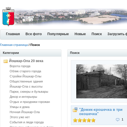
Главная
Все фото
Популярные
Новые
Поиск
Загрузить 
Главная страница
/ Поиск
Категории
Поиск
Йошкар-Ола 20 века
Ворота города
Облик старого города
Стройки Йошкар-Олы
Общественные здания
Йошкар-Ола с высоты
Парки, скверы и бульвары
Декор и интерьеры
Отдых и праздники горожан
Улицы и дома
"Домик-крошечка в три
Ночная Йошкар-Ола
окошечка"
Этого уже нет
1
События и люди города