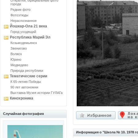
Открытки, официальные фото
города
Редкие фото
Фотоэтюды
Нераспознанное
Йошкар-Ола 21 века
Город уходящий
Республика Марий Эл
Козьмодемьянск
Звенигово
Волжск
Юрино
Медведево
Природа республики
Тематические серии
К 65-летию Победы
90 лет автономии
Выставка Музея истории ГУЛАГа
Кинохроника
Случайная фотография
Информация о "Школа № 10. 1978 г