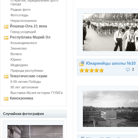
Открытки, официальные фото
города
Редкие фото
Фотоэтюды
Нераспознанное
Йошкар-Ола 21 века
Город уходящий
Республика Марий Эл
Козьмодемьянск
Звенигово
Волжск
Юрино
Юнармейцы школы №10
Медведево
2
Природа республики
Тематические серии
К 65-летию Победы
90 лет автономии
Выставка Музея истории ГУЛАГа
Кинохроника
Случайная фотография