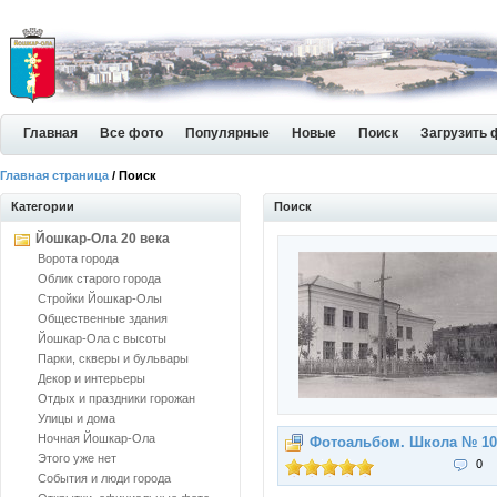
Главная
Все фото
Популярные
Новые
Поиск
Загрузить 
Главная страница
/ Поиск
Категории
Поиск
Йошкар-Ола 20 века
Ворота города
Облик старого города
Стройки Йошкар-Олы
Общественные здания
Йошкар-Ола с высоты
Парки, скверы и бульвары
Декор и интерьеры
Отдых и праздники горожан
Улицы и дома
Ночная Йошкар-Ола
Фотоальбом. Школа № 10
Этого уже нет
0
События и люди города