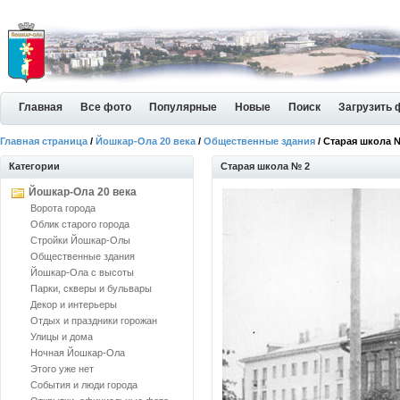
Главная
Все фото
Популярные
Новые
Поиск
Загрузить 
Главная страница
/
Йошкар-Ола 20 века
/
Общественные здания
/ Старая школа 
Категории
Старая школа № 2
Йошкар-Ола 20 века
Ворота города
Облик старого города
Стройки Йошкар-Олы
Общественные здания
Йошкар-Ола с высоты
Парки, скверы и бульвары
Декор и интерьеры
Отдых и праздники горожан
Улицы и дома
Ночная Йошкар-Ола
Этого уже нет
События и люди города