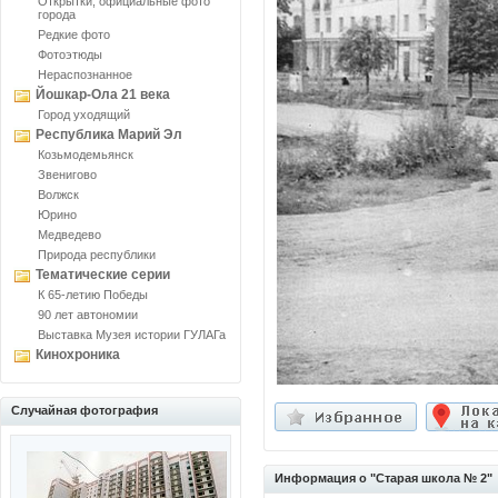
Открытки, официальные фото
города
Редкие фото
Фотоэтюды
Нераспознанное
Йошкар-Ола 21 века
Город уходящий
Республика Марий Эл
Козьмодемьянск
Звенигово
Волжск
Юрино
Медведево
Природа республики
Тематические серии
К 65-летию Победы
90 лет автономии
Выставка Музея истории ГУЛАГа
Кинохроника
Случайная фотография
Информация о "Старая школа № 2"