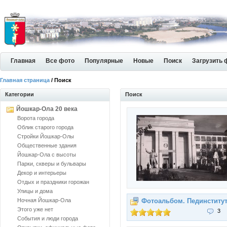
Главная
Все фото
Популярные
Новые
Поиск
Загрузить 
Главная страница
/ Поиск
Категории
Поиск
Йошкар-Ола 20 века
Ворота города
Облик старого города
Стройки Йошкар-Олы
Общественные здания
Йошкар-Ола с высоты
Парки, скверы и бульвары
Декор и интерьеры
Отдых и праздники горожан
Улицы и дома
Ночная Йошкар-Ола
Фотоальбом. Пединститу
Этого уже нет
3
События и люди города