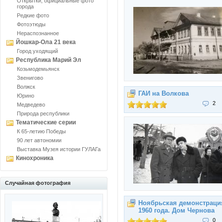
Открытки, официальные фото
города
Редкие фото
Фотоэтюды
Нераспознанное
Йошкар-Ола 21 века
Город уходящий
Республика Марий Эл
Козьмодемьянск
Звенигово
Волжск
ГАИ на Волкова
Юрино
2
Медведево
Природа республики
Тематические серии
К 65-летию Победы
90 лет автономии
Выставка Музея истории ГУЛАГа
Кинохроника
Случайная фотография
Ноябрьская демонстраци
1960 года. Дом Чернова
0