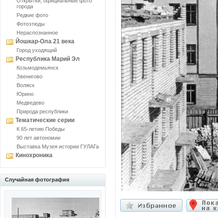
Открытки, официальные фото
города
Редкие фото
Фотоэтюды
Нераспознанное
Йошкар-Ола 21 века
Город уходящий
Республика Марий Эл
Козьмодемьянск
Звенигово
Волжск
Юрино
Медведево
Природа республики
Тематические серии
К 65-летию Победы
90 лет автономии
Выставка Музея истории ГУЛАГа
Кинохроника
Случайная фотография