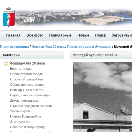
Главная
Все фото
Популярные
Новые
Поиск
Загрузить 
Главная страница
/
Йошкар-Ола 20 века
/
Парки, скверы и бульвары
/ Молодой 
Категории
Молодой бульвар Чавайна
Йошкар-Ола 20 века
Ворота города
Облик старого города
Стройки Йошкар-Олы
Общественные здания
Йошкар-Ола с высоты
Парки, скверы и бульвары
Декор и интерьеры
Отдых и праздники горожан
Улицы и дома
Ночная Йошкар-Ола
Этого уже нет
События и люди города