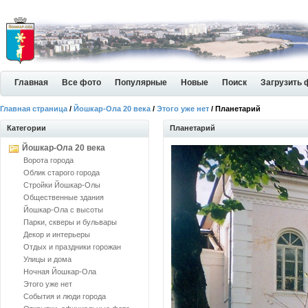
Главная
Все фото
Популярные
Новые
Поиск
Загрузить 
Главная страница
/
Йошкар-Ола 20 века
/
Этого уже нет
/ Планетарий
Категории
Планетарий
Йошкар-Ола 20 века
Ворота города
Облик старого города
Стройки Йошкар-Олы
Общественные здания
Йошкар-Ола с высоты
Парки, скверы и бульвары
Декор и интерьеры
Отдых и праздники горожан
Улицы и дома
Ночная Йошкар-Ола
Этого уже нет
События и люди города