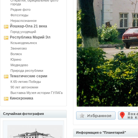
Открытки, официальные фото
города
Редкие фото
Фотоэтюды
Нераспознанное
Йошкар-Ола 21 века
Город уходящий
Республика Марий Эл
Козьмодемьянск
Звенигово
Волжск
Юрино
Медведево
Природа республики
Тематические серии
К 65-летию Победы
90 лет автономии
Выставка Музея истории ГУЛАГа
Кинохроника
Случайная фотография
Информация о "Планетарий"