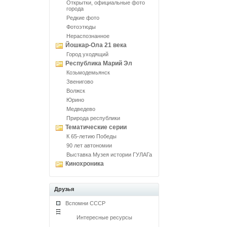
Открытки, официальные фото
города
Редкие фото
Фотоэтюды
Нераспознанное
Йошкар-Ола 21 века
Город уходящий
Республика Марий Эл
Козьмодемьянск
Звенигово
Волжск
Юрино
Медведево
Природа республики
Тематические серии
К 65-летию Победы
90 лет автономии
Выставка Музея истории ГУЛАГа
Кинохроника
Друзья
Вспомни СССР
Интересные ресурсы