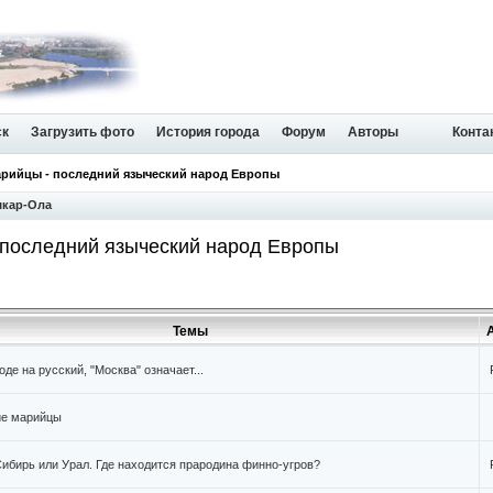
ск
Загрузить фото
История города
Форум
Авторы
Конта
арийцы - последний языческий народ Европы
шкар-Ола
 последний языческий народ Европы
Темы
оде на русский, "Москва" означает...
ие марийцы
Сибирь или Урал. Где находится прародина финно-угров?