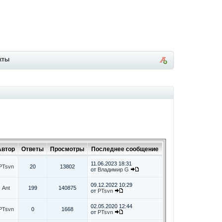
кты
Автор
Ответы
Просмотры
Последнее сообщение
11.06.2023 18:31
PTsvn
20
13802
от
Владимир G
09.12.2022 10:29
Ant
199
140875
от
PTsvn
02.05.2020 12:44
PTsvn
0
1668
от
PTsvn