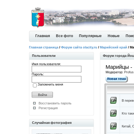
Главная
Все фото
Популярные
Новые
Пои
Главная страница
/
Форум сайта olacity.ru
/
Марийский край
/ М
Пользователи
Форум города Йо
Имя пользователя:
Марийцы -
Модератор:
Profus
Пароль:
Запомнить меня
В перев
Восстановить пароль
Регистрация
Кто так
Случайная фотография
Китай, 