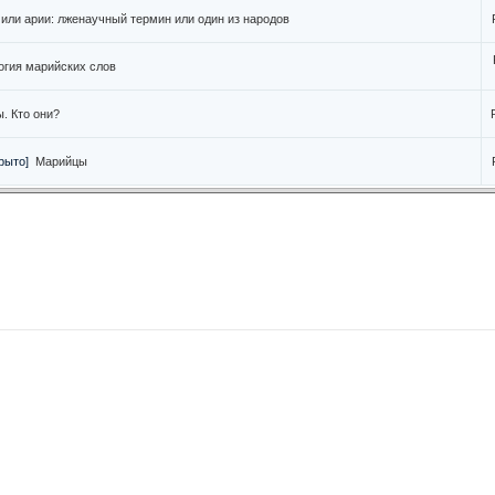
или арии: лженаучный термин или один из народов
гия марийских слов
. Кто они?
рыто]
Марийцы