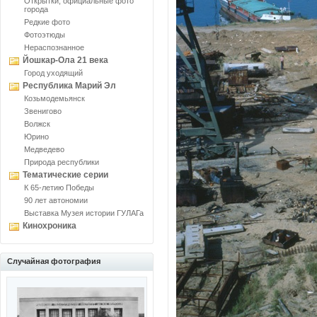
Открытки, официальные фото
города
Редкие фото
Фотоэтюды
Нераспознанное
Йошкар-Ола 21 века
Город уходящий
Республика Марий Эл
Козьмодемьянск
Звенигово
Волжск
Юрино
Медведево
Природа республики
Тематические серии
К 65-летию Победы
90 лет автономии
Выставка Музея истории ГУЛАГа
Кинохроника
Случайная фотография