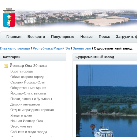
Главная
Все фото
Популярные
Новые
Поиск
Загрузить 
Главная страница
/
Республика Марий Эл
/
Звенигово
/ Судоремонтный завод
Категории
Судоремонтный завод
Йошкар-Ола 20 века
Ворота города
Облик старого города
Стройки Йошкар-Олы
Общественные здания
Йошкар-Ола с высоты
Парки, скверы и бульвары
Декор и интерьеры
Отдых и праздники горожан
Улицы и дома
Ночная Йошкар-Ола
Этого уже нет
События и люди города