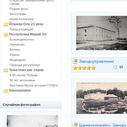
Открытки, официальные фото
города
Редкие фото
Фотоэтюды
Нераспознанное
Йошкар-Ола 21 века
Город уходящий
Республика Марий Эл
Козьмодемьянск
Звенигово
Волжск
Юрино
Медведево
Заводоуправление
Природа республики
18
Тематические серии
К 65-летию Победы
90 лет автономии
Выставка Музея истории ГУЛАГа
Кинохроника
Случайная фотография
Царевококшайск. Заводъ