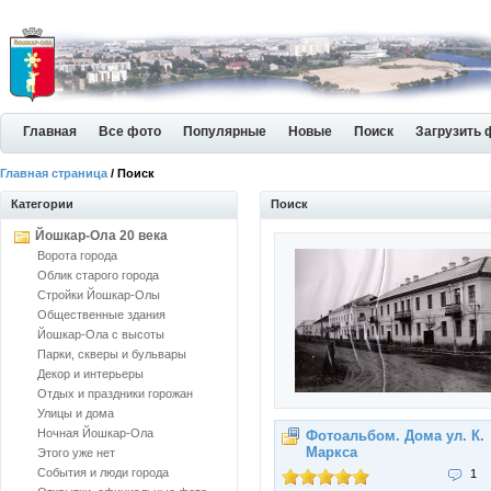
Главная
Все фото
Популярные
Новые
Поиск
Загрузить 
Главная страница
/ Поиск
Категории
Поиск
Йошкар-Ола 20 века
Ворота города
Облик старого города
Стройки Йошкар-Олы
Общественные здания
Йошкар-Ола с высоты
Парки, скверы и бульвары
Декор и интерьеры
Отдых и праздники горожан
Улицы и дома
Ночная Йошкар-Ола
Фотоальбом. Дома ул. К.
Маркса
Этого уже нет
События и люди города
1