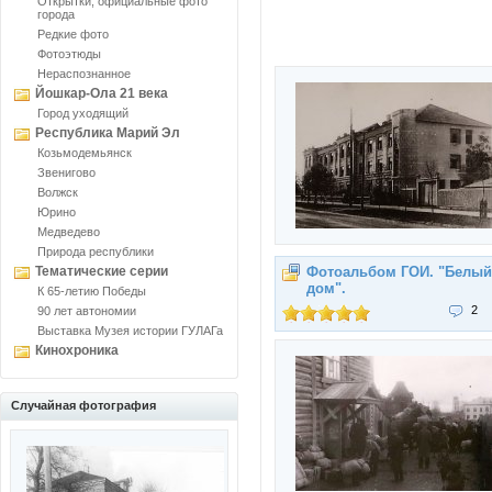
Открытки, официальные фото
города
Редкие фото
Фотоэтюды
Нераспознанное
Йошкар-Ола 21 века
Город уходящий
Республика Марий Эл
Козьмодемьянск
Звенигово
Волжск
Юрино
Медведево
Природа республики
Тематические серии
Фотоальбом ГОИ. "Белый
дом".
К 65-летию Победы
2
90 лет автономии
Выставка Музея истории ГУЛАГа
Кинохроника
Случайная фотография