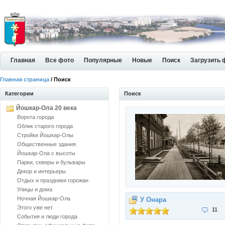
Главная
Все фото
Популярные
Новые
Поиск
Загрузить 
Главная страница
/ Поиск
Категории
Поиск
Йошкар-Ола 20 века
Ворота города
Облик старого города
Стройки Йошкар-Олы
Общественные здания
Йошкар-Ола с высоты
Парки, скверы и бульвары
Декор и интерьеры
Отдых и праздники горожан
Улицы и дома
Ночная Йошкар-Ола
У Онара
Этого уже нет
11
События и люди города