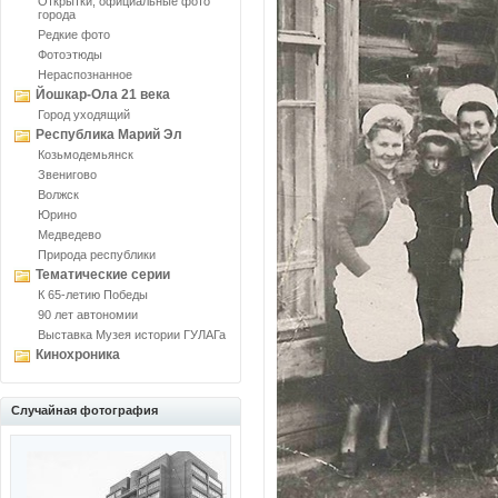
Открытки, официальные фото
города
Редкие фото
Фотоэтюды
Нераспознанное
Йошкар-Ола 21 века
Город уходящий
Республика Марий Эл
Козьмодемьянск
Звенигово
Волжск
Юрино
Медведево
Природа республики
Тематические серии
К 65-летию Победы
90 лет автономии
Выставка Музея истории ГУЛАГа
Кинохроника
Случайная фотография