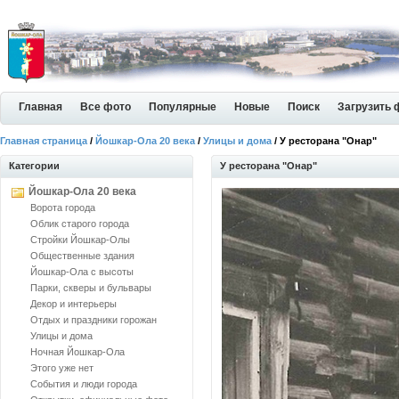
Главная
Все фото
Популярные
Новые
Поиск
Загрузить 
Главная страница
/
Йошкар-Ола 20 века
/
Улицы и дома
/ У ресторана "Онар"
Категории
У ресторана "Онар"
Йошкар-Ола 20 века
Ворота города
Облик старого города
Стройки Йошкар-Олы
Общественные здания
Йошкар-Ола с высоты
Парки, скверы и бульвары
Декор и интерьеры
Отдых и праздники горожан
Улицы и дома
Ночная Йошкар-Ола
Этого уже нет
События и люди города