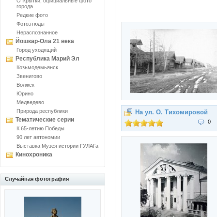
Открытки, официальные фото
города
Редкие фото
Фотоэтюды
Нераспознанное
Йошкар-Ола 21 века
Город уходящий
Республика Марий Эл
Козьмодемьянск
Звенигово
Волжск
Юрино
Медведево
Природа республики
На ул. О. Тихомировой
Тематические серии
0
К 65-летию Победы
90 лет автономии
Выставка Музея истории ГУЛАГа
Кинохроника
Случайная фотография