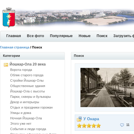
Главная
Все фото
Популярные
Новые
Поиск
Загрузить 
Главная страница
/ Поиск
Категории
Поиск
Йошкар-Ола 20 века
Ворота города
Облик старого города
Стройки Йошкар-Олы
Общественные здания
Йошкар-Ола с высоты
Парки, скверы и бульвары
Декор и интерьеры
Отдых и праздники горожан
Улицы и дома
Ночная Йошкар-Ола
У Онара
Этого уже нет
11
События и люди города