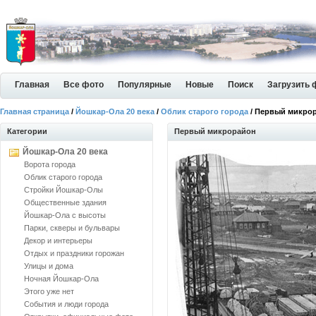
Главная
Все фото
Популярные
Новые
Поиск
Загрузить 
Главная страница
/
Йошкар-Ола 20 века
/
Облик старого города
/ Первый микро
Категории
Первый микрорайон
Йошкар-Ола 20 века
Ворота города
Облик старого города
Стройки Йошкар-Олы
Общественные здания
Йошкар-Ола с высоты
Парки, скверы и бульвары
Декор и интерьеры
Отдых и праздники горожан
Улицы и дома
Ночная Йошкар-Ола
Этого уже нет
События и люди города