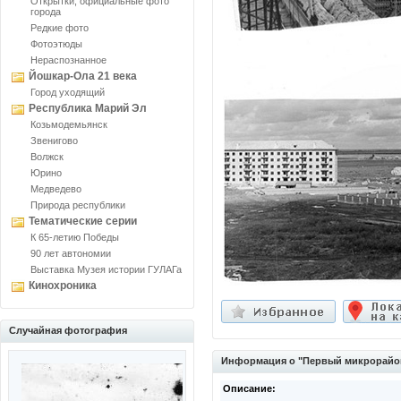
Открытки, официальные фото
города
Редкие фото
Фотоэтюды
Нераспознанное
Йошкар-Ола 21 века
Город уходящий
Республика Марий Эл
Козьмодемьянск
Звенигово
Волжск
Юрино
Медведево
Природа республики
Тематические серии
К 65-летию Победы
90 лет автономии
Выставка Музея истории ГУЛАГа
Кинохроника
Случайная фотография
Информация о "Первый микрорайо
Описание: