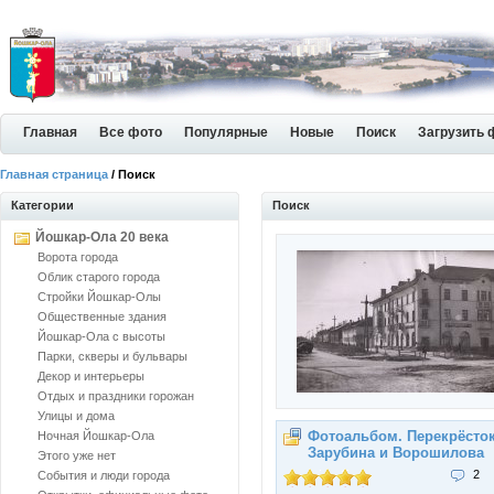
Главная
Все фото
Популярные
Новые
Поиск
Загрузить 
Главная страница
/ Поиск
Категории
Поиск
Йошкар-Ола 20 века
Ворота города
Облик старого города
Стройки Йошкар-Олы
Общественные здания
Йошкар-Ола с высоты
Парки, скверы и бульвары
Декор и интерьеры
Отдых и праздники горожан
Улицы и дома
Фотоальбом. Перекрёсто
Ночная Йошкар-Ола
Зарубина и Ворошилова
Этого уже нет
2
События и люди города