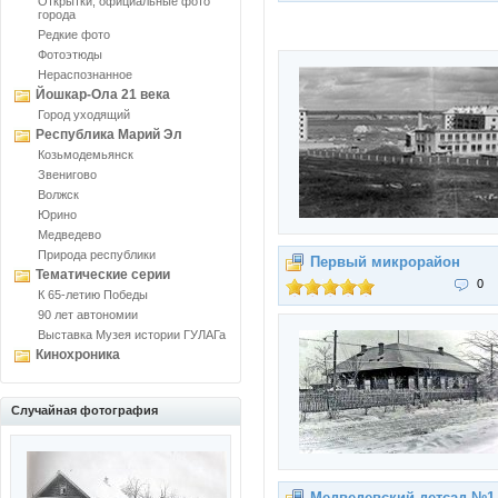
Открытки, официальные фото
города
Редкие фото
Фотоэтюды
Нераспознанное
Йошкар-Ола 21 века
Город уходящий
Республика Марий Эл
Козьмодемьянск
Звенигово
Волжск
Юрино
Медведево
Природа республики
Первый микрорайон
Тематические серии
0
К 65-летию Победы
90 лет автономии
Выставка Музея истории ГУЛАГа
Кинохроника
Случайная фотография
Медведевский детсад №1