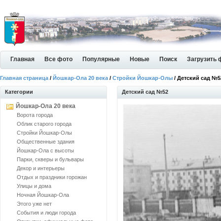
Главная
Все фото
Популярные
Новые
Поиск
Загрузить 
Главная страница
/
Йошкар-Ола 20 века
/
Стройки Йошкар-Олы
/ Детский сад №5
Категории
Детский сад №52
Йошкар-Ола 20 века
Ворота города
Облик старого города
Стройки Йошкар-Олы
Общественные здания
Йошкар-Ола с высоты
Парки, скверы и бульвары
Декор и интерьеры
Отдых и праздники горожан
Улицы и дома
Ночная Йошкар-Ола
Этого уже нет
События и люди города