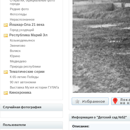
Открытки, официальные фото
города
Редкие фото
Фотоэтюды
Нераспознанное
Йошкар-Ола 21 века
Город уходящий
Республика Марий Эл
Козьмодемьянск
Звенигово
Волжск
Юрино
Медведево
Природа республики
Тематические серии
К 65-летию Победы
90 лет автономии
Выставка Музея истории ГУЛАГа
Кинохроника
Случайная фотография
Информация о "Детский сад №52"
Пользователи
Описание: