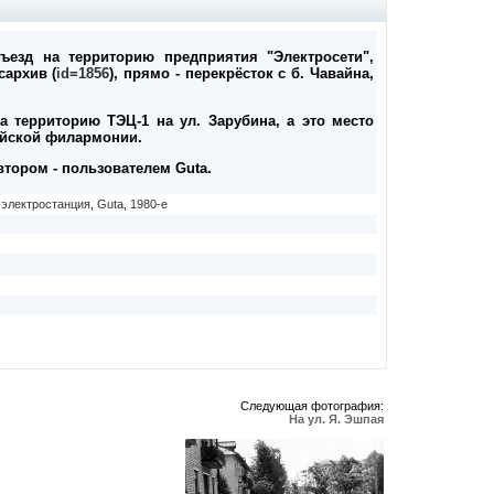
въезд на территорию предприятия "Электросети",
сархив (
id=1856
), прямо - перекрёсток с б. Чавайна,
а территорию ТЭЦ-1 на ул. Зарубина, а это место
ийской филармонии.
втором - пользователем Guta.
,
электростанция
,
Guta
,
1980-е
Следующая фотография:
На ул. Я. Эшпая