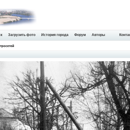
ск
Загрузить фото
История города
Форум
Авторы
Конта
ктросетей