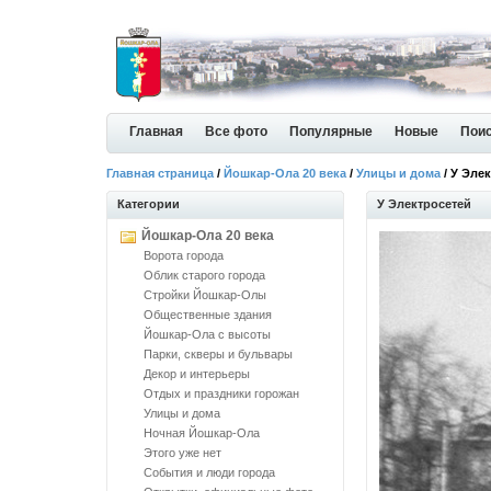
Главная
Все фото
Популярные
Новые
Пои
Главная страница
/
Йошкар-Ола 20 века
/
Улицы и дома
/ У Эле
Категории
У Электросетей
Йошкар-Ола 20 века
Ворота города
Облик старого города
Стройки Йошкар-Олы
Общественные здания
Йошкар-Ола с высоты
Парки, скверы и бульвары
Декор и интерьеры
Отдых и праздники горожан
Улицы и дома
Ночная Йошкар-Ола
Этого уже нет
События и люди города