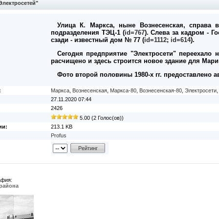
Электросетей"
Улица К. Маркса, ныне Вознесенская, справа 
подразделения ТЭЦ-1 (
id=767
). Слева за кадром - Го
сзади - известный дом № 77 (
id=1112
;
id=614
).
Сегодня предприятие "Электросети" переехало н
расчищено и здесь строится новое здание для Мар
Фото второй половины 1980-х гг. предоставлено а
:
Маркса
,
Вознесенская
,
Маркса-80
,
Вознесенская-80
,
Электросети
27.11.2020 07:44
2426
5.00 (2 Голос(ов))
ии:
213.1 KB
Profus
афия:
орайона