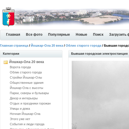
Главная
Все фото
Популярные
Новые
Поиск
Загрузить 
Главная страница
/
Йошкар-Ола 20 века
/
Облик старого города
/ Бывшая городс
Категории
Бывшая городская электростанция
Йошкар-Ола 20 века
Ворота города
Облик старого города
Стройки Йошкар-Олы
Общественные здания
Йошкар-Ола с высоты
Парки, скверы и бульвары
Декор и интерьеры
Отдых и праздники горожан
Улицы и дома
Ночная Йошкар-Ола
Этого уже нет
События и люди города