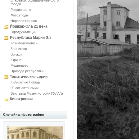
Открытки, официальные фото
города
Редкие фото
Фотоэтюды
Нераспознанное
Йошкар-Ола 21 века
Город уходящий
Республика Марий Эл
Козьмодемьянск
Звенигово
Волжск
Юрино
Медведево
Природа республики
Тематические серии
К 65-летию Победы
90 лет автономии
Выставка Музея истории ГУЛАГа
Кинохроника
Случайная фотография