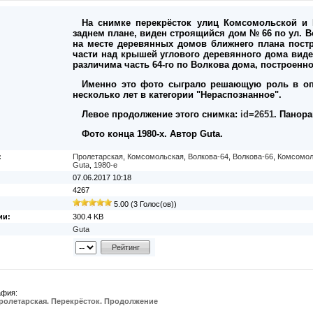
На снимке перекрёсток улиц Комсомольской и П
заднем плане, виден строящийся дом № 66 по ул. Во
на месте деревянных домов ближнего плана пост
части над крышей углового деревянного дома виден
различима часть 64-го по Волкова дома, построенно
Именно это фото сыграло решающую роль в оп
несколько лет в категории "Нераспознанное".
Левое продолжение этого снимка:
id=2651
. Панор
Фото конца 1980-х. Автор Guta.
:
Пролетарская
,
Комсомольская
,
Волкова-64
,
Волкова-66
,
Комсомол
Guta
,
1980-е
07.06.2017 10:18
4267
5.00 (3 Голос(ов))
ии:
300.4 KB
Guta
афия:
ролетарская. Перекрёсток. Продолжение