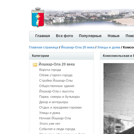
Главная
Все фото
Популярные
Новые
Пои
Главная страница
/
Йошкар-Ола 20 века
/
Улицы и дома
/ Комсо
Категории
Комсомольская и 
Йошкар-Ола 20 века
Ворота города
Облик старого города
Стройки Йошкар-Олы
Общественные здания
Йошкар-Ола с высоты
Парки, скверы и бульвары
Декор и интерьеры
Отдых и праздники горожан
Улицы и дома
Ночная Йошкар-Ола
Этого уже нет
События и люди города