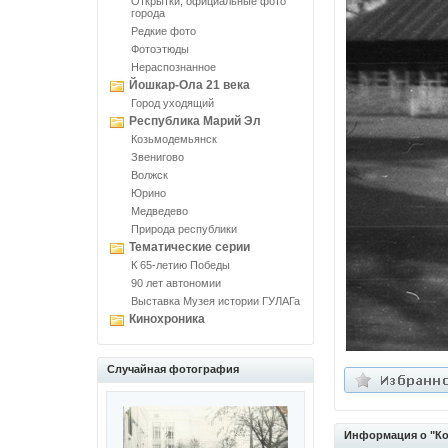
Открытки, официальные фото
города
Редкие фото
Фотоэтюды
Нераспознанное
Йошкар-Ола 21 века
Город уходящий
Республика Марий Эл
Козьмодемьянск
Звенигово
Волжск
Юрино
Медведево
Природа республики
Тематические серии
К 65-летию Победы
90 лет автономии
Выставка Музея истории ГУЛАГа
Кинохроника
Случайная фотография
Информация о "Ко