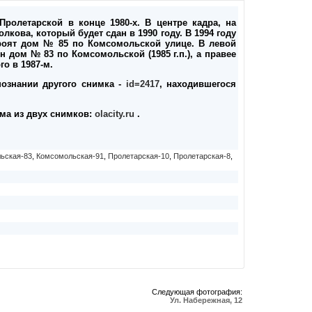
ролетарской в конце 1980-х. В центре кадра, на
лкова, который будет сдан в 1990 году. В 1994 году
роят дом № 85 по Комсомольской улице. В левой
 дом № 83 по Комсомольской (1985 г.п.), а правее
го в 1987-м.
ознании другого снимка -
id=2417
, находившегося
ама из двух снимков:
olacity.ru
.
ьская-83
,
Комсомольская-91
,
Пролетарская-10
,
Пролетарская-8
,
Следующая фотография:
Ул. Набережная, 12