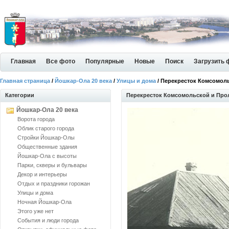
Главная
Все фото
Популярные
Новые
Поиск
Загрузить 
Главная страница
/
Йошкар-Ола 20 века
/
Улицы и дома
/ Перекресток Комсомол
Категории
Перекресток Комсомольской и Про
Йошкар-Ола 20 века
Ворота города
Облик старого города
Стройки Йошкар-Олы
Общественные здания
Йошкар-Ола с высоты
Парки, скверы и бульвары
Декор и интерьеры
Отдых и праздники горожан
Улицы и дома
Ночная Йошкар-Ола
Этого уже нет
События и люди города