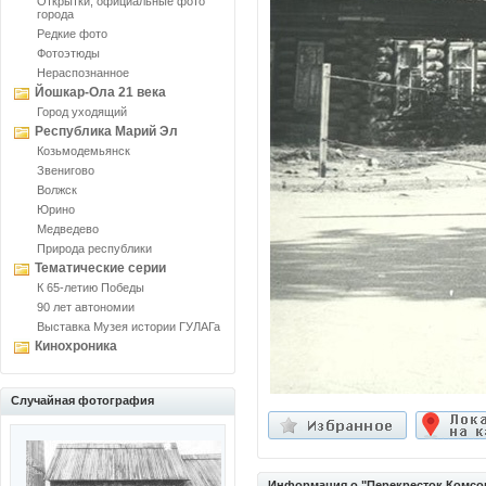
Открытки, официальные фото
города
Редкие фото
Фотоэтюды
Нераспознанное
Йошкар-Ола 21 века
Город уходящий
Республика Марий Эл
Козьмодемьянск
Звенигово
Волжск
Юрино
Медведево
Природа республики
Тематические серии
К 65-летию Победы
90 лет автономии
Выставка Музея истории ГУЛАГа
Кинохроника
Случайная фотография
Информация о "Перекресток Комсо