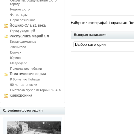
Открытки, официальные фото
города
Редкие фото
Фотоэтюды
Нераспознанное
Найдено: 4 фотографий 1 страницах. Пока
Йошкар-Ола 21 века
Город уходящий
Быстрая навигация
Республика Марий Эл
Козьмодемьянск
Звенигово
Волжск
Юрино
Медведево
Природа республики
Тематические серии
К 65-летию Победы
90 лет автономии
Выставка Музея истории ГУЛАГа
Кинохроника
Случайная фотография