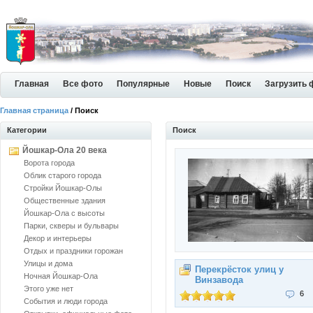
Главная
Все фото
Популярные
Новые
Поиск
Загрузить 
Главная страница
/ Поиск
Категории
Поиск
Йошкар-Ола 20 века
Ворота города
Облик старого города
Стройки Йошкар-Олы
Общественные здания
Йошкар-Ола с высоты
Парки, скверы и бульвары
Декор и интерьеры
Отдых и праздники горожан
Улицы и дома
Перекрёсток улиц у
Ночная Йошкар-Ола
Винзавода
Этого уже нет
6
События и люди города