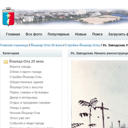
Главная
Все фото
Популярные
Новые
Поиск
Загрузить 
Главная страница
/
Йошкар-Ола 20 века
/
Стройки Йошкар-Олы
/ Ул. Заводская.
Категории
Ул. Заводская. Начало реконструкц
Йошкар-Ола 20 века
Ворота города
Облик старого города
Стройки Йошкар-Олы
Общественные здания
Йошкар-Ола с высоты
Парки, скверы и бульвары
Декор и интерьеры
Отдых и праздники горожан
Улицы и дома
Ночная Йошкар-Ола
Этого уже нет
События и люди города