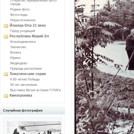
Открытки, официальные фото
города
Редкие фото
Фотоэтюды
Нераспознанное
Йошкар-Ола 21 века
Город уходящий
Республика Марий Эл
Козьмодемьянск
Звенигово
Волжск
Юрино
Медведево
Природа республики
Тематические серии
К 65-летию Победы
90 лет автономии
Выставка Музея истории ГУЛАГа
Кинохроника
Случайная фотография