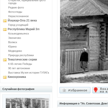
Открытки, официальные фото
города
Редкие фото
Фотоэтюды
Нераспознанное
Йошкар-Ола 21 века
Город уходящий
Республика Марий Эл
Козьмодемьянск
Звенигово
Волжск
Юрино
Медведево
Природа республики
Тематические серии
К 65-летию Победы
90 лет автономии
Выставка Музея истории ГУЛАГа
Кинохроника
Случайная фотография
Информация о "Ул. Советская. Дом 