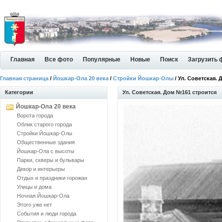
Главная
Все фото
Популярные
Новые
Поиск
Загрузить 
Главная страница
/
Йошкар-Ола 20 века
/
Стройки Йошкар-Олы
/ Ул. Советская.
Категории
Ул. Советская. Дом №161 строится
Йошкар-Ола 20 века
Ворота города
Облик старого города
Стройки Йошкар-Олы
Общественные здания
Йошкар-Ола с высоты
Парки, скверы и бульвары
Декор и интерьеры
Отдых и праздники горожан
Улицы и дома
Ночная Йошкар-Ола
Этого уже нет
События и люди города