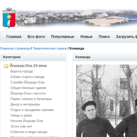
Главная
Все фото
Популярные
Новые
Поиск
Загрузить 
Главная страница
/
Тематические серии
/ Команда
Категории
Команда
Йошкар-Ола 20 века
Ворота города
Облик старого города
Стройки Йошкар-Олы
Общественные здания
Йошкар-Ола с высоты
Парки, скверы и бульвары
Декор и интерьеры
Отдых и праздники горожан
Улицы и дома
Ночная Йошкар-Ола
Этого уже нет
События и люди города