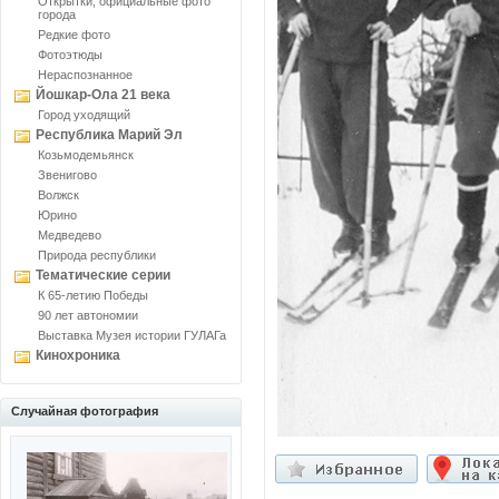
Открытки, официальные фото
города
Редкие фото
Фотоэтюды
Нераспознанное
Йошкар-Ола 21 века
Город уходящий
Республика Марий Эл
Козьмодемьянск
Звенигово
Волжск
Юрино
Медведево
Природа республики
Тематические серии
К 65-летию Победы
90 лет автономии
Выставка Музея истории ГУЛАГа
Кинохроника
Случайная фотография