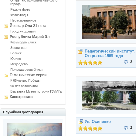
Открытки, официальные фото
города
Редкие фото
Фотоэтюды
Нераспознанное
Йошкар-Ола 21 века
Город уходящий
Республика Марий Эл
Козьмодемьянск
Звенигово
Педагогический институт.
Волжск
Открытка 1969 года
Юрино
2
Медведево
Природа республики
Тематические серии
К 65-летию Победы
90 лет автономии
Выставка Музея истории ГУЛАГа
Кинохроника
Случайная фотография
Ул. Осипенко
2