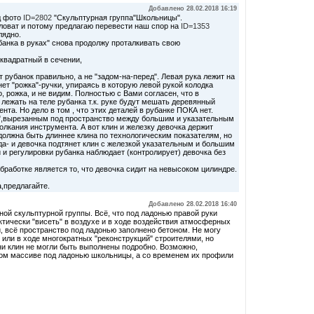
Добавлено 28.02.2018 16:19
д фото
ID=2802
"Скульптурная группа"Школьницы".
оват и потому предлагаю перевести наш спор на
ID=1353
лядно.
банка в руках" снова продолжу проталкивать свою
 квадратный в сечении,
 рубанок правильно, а не "задом-на-перед". Левая рука лежит на
нет "рожка"-ручки, упираясь в которую левой рукой колодка
о, рожка, и не видим. Полностью с Вами согласен, что в
лежать на теле рубанка т.к. руке будут мешать деревянный
нта. Но дело в том , что этих деталей в рубанке ПОКА нет.
е",вырезанным под пространство между большим и указательным
олкания инструмента. А вот клин и железку девочка держит
должна быть длиннее клина по технологическим показателям, но
унда- и девочка подтянет клин с железкой указательным и большим
 и регулировки рубанка наблюдает (контролирует) девочка без
бработке является то, что девочка сидит на невысоком цилиндре.
,предлагайте.
Добавлено 28.02.2018 16:40
ой скульптурной группы. Всё, что под ладонью правой руки
ктически "висеть" в воздухе и в ходе воздействия атмосферных
, всё пространство под ладонью заполнено бетоном. Не могу
 или в ходе многократных "реконструкций" строителями, но
 ни клин не могли быть выполнены подробно. Возможно,
ом массиве под ладонью школьницы, а со временем их профили