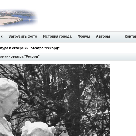
ск
Загрузить фото
История города
Форум
Авторы
Конта
птура в сквере кинотеатра "Рекорд"
ре кинотеатра "Рекорд"