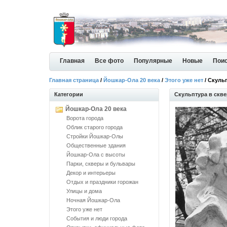
Главная
Все фото
Популярные
Новые
Пои
Главная страница
/
Йошкар-Ола 20 века
/
Этого уже нет
/ Скуль
Категории
Скульптура в скве
Йошкар-Ола 20 века
Ворота города
Облик старого города
Стройки Йошкар-Олы
Общественные здания
Йошкар-Ола с высоты
Парки, скверы и бульвары
Декор и интерьеры
Отдых и праздники горожан
Улицы и дома
Ночная Йошкар-Ола
Этого уже нет
События и люди города