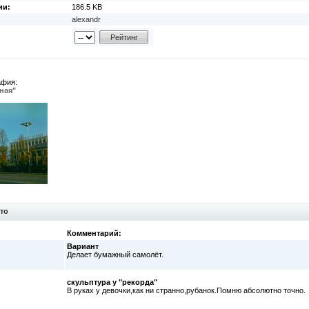
ии:
186.5 KB
alexandr
афия:
ная"
то
Комментарий:
Вариант
Делает бумажный самолёт.
скульптура у "рекорда"
В руках у девочки,как ни странно,рубанок.Помню абсолютно точно.