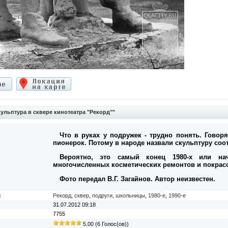
льптура в сквере кинотеатра "Рекорд""
Что в руках у подружек - трудно понять. Говоря
пионерок. Потому в народе назвали скульптуру соо
Вероятно, это самый конец 1980-х или нач
многочисленных косметических ремонтов и покрасо
Фото передал В.Г. Загайнов. Автор неизвестен.
:
Рекорд
,
сквер
,
подруги
,
школьницы
,
1980-е
,
1990-е
31.07.2012 09:18
7755
5.00 (6 Голос(ов))