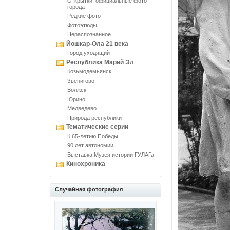
Открытки, официальные фото
города
Редкие фото
Фотоэтюды
Нераспознанное
Йошкар-Ола 21 века
Город уходящий
Республика Марий Эл
Козьмодемьянск
Звенигово
Волжск
Юрино
Медведево
Природа республики
Тематические серии
К 65-летию Победы
90 лет автономии
Выставка Музея истории ГУЛАГа
Кинохроника
Случайная фотография