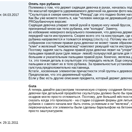
Опять про рубанок
Полемика о том, что держит сидящая девочка в руках, началась по
Но масштаб предмета удерживаемого девочкой на данном фото мал
"Скульптура в сквере кинотеатра "Рекорд",где это подано более наг
: 04.03.2017
Как Вы уже можете понять я, как "человек никогда не державший ру
PROрубаночную версию:
Сидящая девочка упирает левой рукой в правую ногу некий брусок,
признанный мною как тело рубанка, или "колодка". Замечу,
во избежание неверного визуального понимания, что девочка держит
передней части инструмента. Скорее всего это та конструкция, где 
рубанка направляется и толкается вперед (
olacity.ru
). Потому мы ег
собранном состоянии правая рука девочки не может таким образом 
"клин" и железный "нож(железка)"-комплект режущей части инструме
Поэтому задняя часть ладони правой руки девочки лежит на "упор
пальцами правой руки (для левши- левой) полукруглой детали для т
большим и указательным пальцами правой руки. Конечно, железка 
т.к. это тонкая деталь в скульптуре это передать нельзя. Еще сек
пальцами и вставит их в тело рубанка. За правильностью установки
галстука,предположительно наставница.
Кстати , косвенным элементом причастности этой группы к деревоо
Предполагаю, что это деревянный чурбак.
Если у Вас есть другие описания предмета, который держит девочка
Guta
А теперь давайте рассмотрим техническую сторону создания бетонн
девочки при детальной проработке скульптуры должно было бы пра
осадков могло просто отломиться. Поэтому, для большей жёсткости
сказать когда это произошло - на стадии создания формы для литья
рубанок с самого начала мог быть очень условным и ни "железка",
первоначально эти элементы были сделаны барельефом на бетонн
просто заштукатурили.
: 29.11.2011