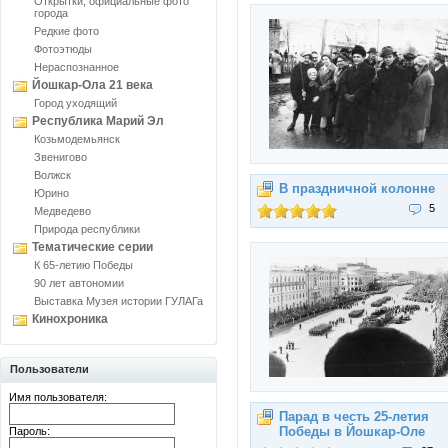
Открытки, официальные фото
города
Редкие фото
Фотоэтюды
Нераспознанное
Йошкар-Ола 21 века
Город уходящий
Республика Марий Эл
Козьмодемьянск
Звенигово
Волжск
В праздничной колонне
Юрино
5
Медведево
Природа республики
Тематические серии
К 65-летию Победы
90 лет автономии
Выставка Музея истории ГУЛАГа
Кинохроника
Пользователи
Имя пользователя:
Парад в честь 25-летия
Победы в Йошкар-Оле
Пароль: