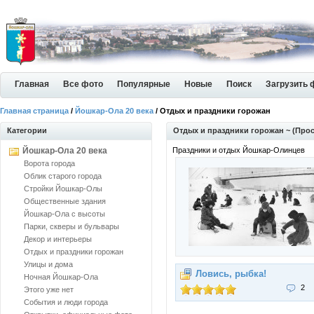
Главная
Все фото
Популярные
Новые
Поиск
Загрузить 
Главная страница
/
Йошкар-Ола 20 века
/ Отдых и праздники горожан
Категории
Отдых и праздники горожан ~ (Прос
Йошкар-Ола 20 века
Праздники и отдых Йошкар-Олинцев
Ворота города
Облик старого города
Стройки Йошкар-Олы
Общественные здания
Йошкар-Ола с высоты
Парки, скверы и бульвары
Декор и интерьеры
Отдых и праздники горожан
Улицы и дома
Ловись, рыбка!
Ночная Йошкар-Ола
2
Этого уже нет
События и люди города