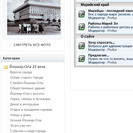
Марийский край
Марийцы - последний язы
Все о народе мари: религия, 
Модератор :
Profus
Районы Марий Эл
Районы и районные центры 
Модератор :
Profus
О сайте
Хочу спросить...
СМОТРЕТЬ ВСЕ ФОТО
Вопросы для администрации 
Модератор :
Profus
Предлагаю...
Категории
Нужно ли что-то менять, ва
Модератор :
Profus
Йошкар-Ола 20 века
Ворота города
Облик старого города
Стройки Йошкар-Олы
Общественные здания
Йошкар-Ола с высоты
Парки, скверы и бульвары
Декор и интерьеры
Отдых и праздники горожан
Улицы и дома
Ночная Йошкар-Ола
Этого уже нет
События и люди города