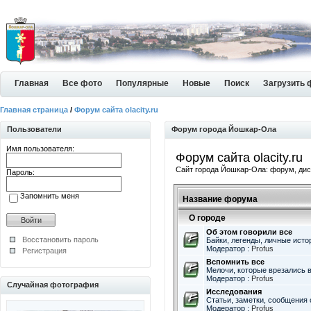
Главная
Все фото
Популярные
Новые
Поиск
Загрузить 
Главная страница
/
Форум сайта olacity.ru
Пользователи
Форум города Йошкар-Ола
Имя пользователя:
Форум сайта olacity.ru
Сайт города Йошкар-Ола: форум, ди
Пароль:
Запомнить меня
Название форума
О городе
Об этом говорили все
Восстановить пароль
Байки, легенды, личные истор
Модератор :
Profus
Регистрация
Вспомнить все
Мелочи, которые врезались 
Модератор :
Profus
Случайная фотография
Исследования
Статьи, заметки, сообщения
Модератор :
Profus