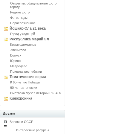
Открытки, официальные фото
города
Редкие фото
Фотоэтюды
Нераспознанное
Йошкар-Ола 21 века
Город уходящий
Республика Марий Эл
Козьмодемьянск
Звенигово
Волжск
Юрино
Медведево
Природа республики
Тематические серии
К 65-летию Победы
90 лет автономии
Выставка Музея истории ГУЛАГа
Кинохроника
Друзья
Вспомни СССР
Интересные ресурсы