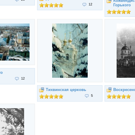
Кожвендис
12
Горького
го
12
Тихвинская церковь
Воскресен
5