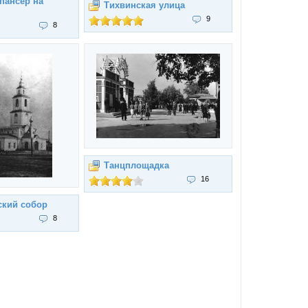
пансер на
Тихвинская улица
9
8
Танцплощадка
16
ский собор
8