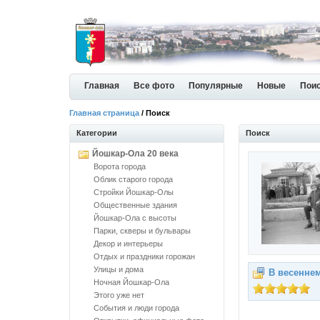
Главная
Все фото
Популярные
Новые
Пои
Главная страница
/ Поиск
Категории
Поиск
Йошкар-Ола 20 века
Ворота города
Облик старого города
Стройки Йошкар-Олы
Общественные здания
Йошкар-Ола с высоты
Парки, скверы и бульвары
Декор и интерьеры
Отдых и праздники горожан
Улицы и дома
В весенне
Ночная Йошкар-Ола
Этого уже нет
События и люди города