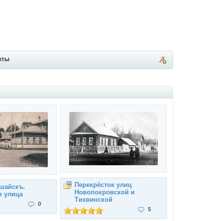
кты
Перекрёсток улиц
шайскъ.
Новопокровской и
я улица
Тихвинской
0
5