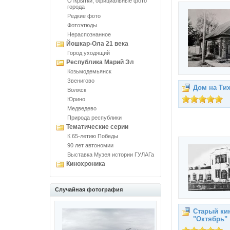
Открытки, официальные фото
города
Редкие фото
Фотоэтюды
Нераспознанное
Йошкар-Ола 21 века
Город уходящий
Республика Марий Эл
Козьмодемьянск
Звенигово
Дом на Ти
Волжск
Юрино
Медведево
Природа республики
Тематические серии
К 65-летию Победы
90 лет автономии
Выставка Музея истории ГУЛАГа
Кинохроника
Случайная фотография
Старый ки
"Октябрь"