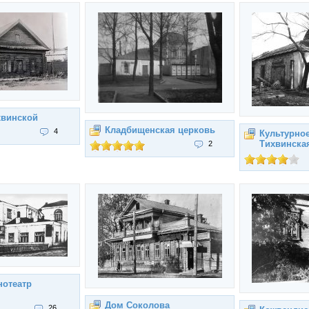
хвинской
Кладбищенская церковь
4
Культурное
Тихвинска
2
нотеатр
Дом Соколова
26