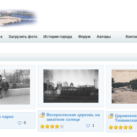
ск
Загрузить фото
История города
Форум
Авторы
Конта
Воскресенская церковь на
Царевокок
м парке
закатном солнце
Тихвинска
0
1