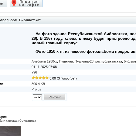
тоальбом. Библиотека"
На фото здание Республиканской библиотеки, пос
28). В 1967 году, слева, к нему будет пристроено з
новый главный корпус.
Фото 1950-х гг. из некоего фотоальбома предоста
:
Альбомы 1950-х
,
Пушкина
,
Пушкина-28
,
республиканская
,
библио
01.11.2025 07:08
796
5.00 (3 Голос(ов))
ии:
300.4 KB
Profus
афия:
бликанская больница