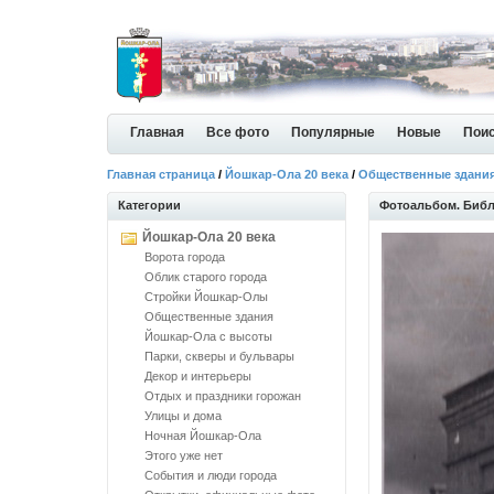
Главная
Все фото
Популярные
Новые
Пои
Главная страница
/
Йошкар-Ола 20 века
/
Общественные здани
Категории
Фотоальбом. Библ
Йошкар-Ола 20 века
Ворота города
Облик старого города
Стройки Йошкар-Олы
Общественные здания
Йошкар-Ола с высоты
Парки, скверы и бульвары
Декор и интерьеры
Отдых и праздники горожан
Улицы и дома
Ночная Йошкар-Ола
Этого уже нет
События и люди города