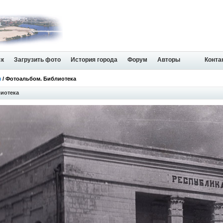
ск
Загрузить фото
История города
Форум
Авторы
Конта
я
/ Фотоальбом. Библиотека
иотека