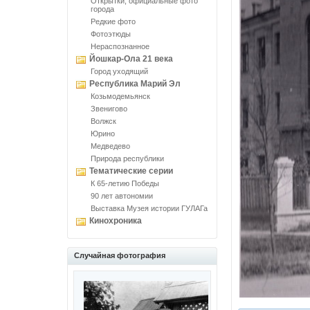
Открытки, официальные фото
города
Редкие фото
Фотоэтюды
Нераспознанное
Йошкар-Ола 21 века
Город уходящий
Республика Марий Эл
Козьмодемьянск
Звенигово
Волжск
Юрино
Медведево
Природа республики
Тематические серии
К 65-летию Победы
90 лет автономии
Выставка Музея истории ГУЛАГа
Кинохроника
Случайная фотография