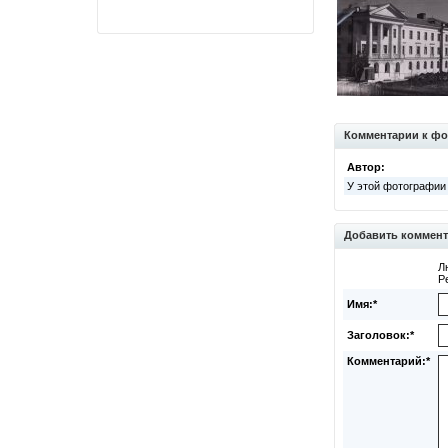
Комментарии к фо
Автор:
У этой фотографии
Добавить коммен
Л
Р
Имя:*
Заголовок:*
Комментарий:*