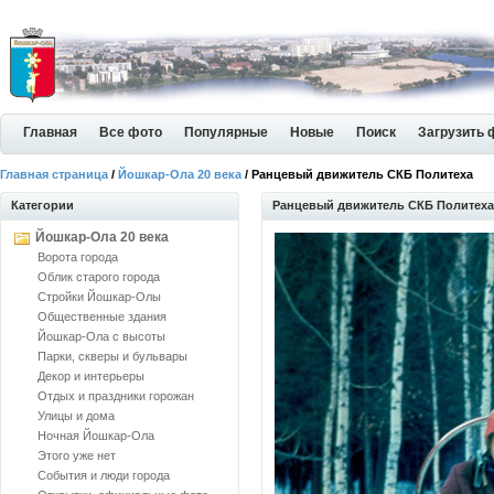
Главная
Все фото
Популярные
Новые
Поиск
Загрузить 
Главная страница
/
Йошкар-Ола 20 века
/ Ранцевый движитель СКБ Политеха
Категории
Ранцевый движитель СКБ Политеха
Йошкар-Ола 20 века
Ворота города
Облик старого города
Стройки Йошкар-Олы
Общественные здания
Йошкар-Ола с высоты
Парки, скверы и бульвары
Декор и интерьеры
Отдых и праздники горожан
Улицы и дома
Ночная Йошкар-Ола
Этого уже нет
События и люди города