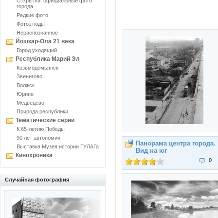
Открытки, официальные фото
города
Редкие фото
Фотоэтюды
Нераспознанное
Йошкар-Ола 21 века
Город уходящий
Республика Марий Эл
Козьмодемьянск
Звенигово
Волжск
Юрино
Медведево
Природа республики
Тематические серии
К 65-летию Победы
90 лет автономии
Панорама центра города.
Выставка Музея истории ГУЛАГа
Вид на юг
Кинохроника
0
Случайная фотография