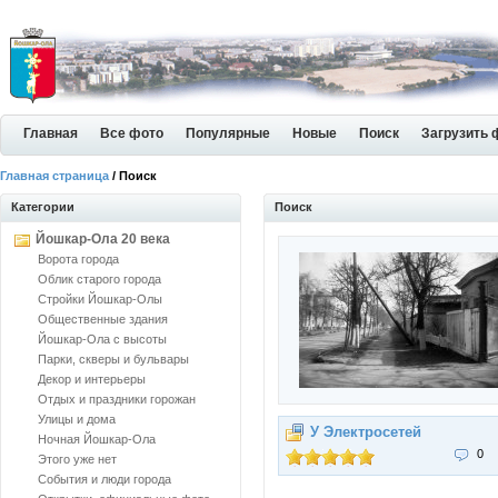
Главная
Все фото
Популярные
Новые
Поиск
Загрузить 
Главная страница
/ Поиск
Категории
Поиск
Йошкар-Ола 20 века
Ворота города
Облик старого города
Стройки Йошкар-Олы
Общественные здания
Йошкар-Ола с высоты
Парки, скверы и бульвары
Декор и интерьеры
Отдых и праздники горожан
Улицы и дома
У Электросетей
Ночная Йошкар-Ола
0
Этого уже нет
События и люди города