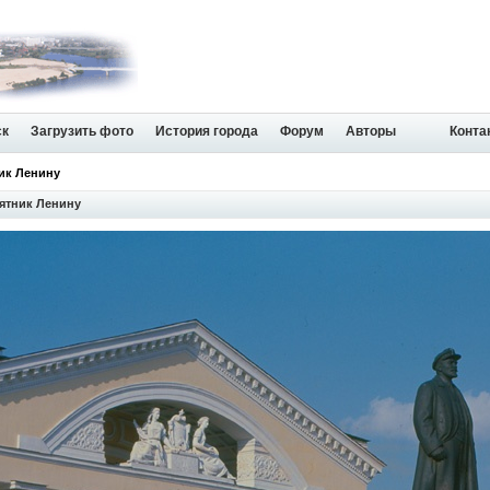
ск
Загрузить фото
История города
Форум
Авторы
Конта
ник Ленину
мятник Ленину