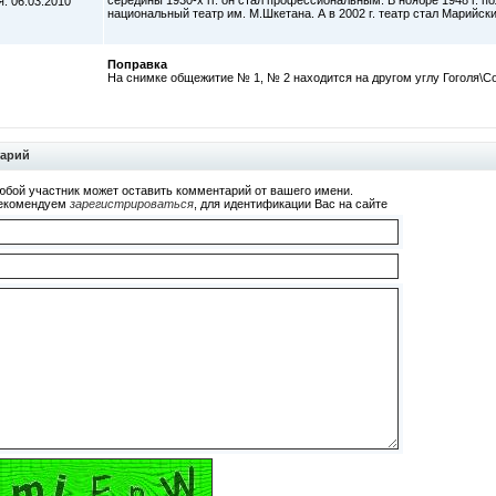
середины 1930-х гг. он стал профессиональным. В ноябре 1948 г. п
: 06.03.2010
национальный театр им. М.Шкетана. А в 2002 г. театр стал Марий
Поправка
На снимке общежитие № 1, № 2 находится на другом углу Гоголя\С
тарий
юбой участник может оставить комментарий от вашего имени.
екомендуем
зарегистрироваться
, для идентификации Вас на сайте