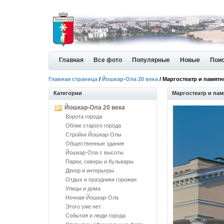
Главная
Все фото
Популярные
Новые
Пои
Главная страница
/
Йошкар-Ола 20 века
/ Маргостеатр и памят
Категории
Маргостеатр и па
Йошкар-Ола 20 века
Ворота города
Облик старого города
Стройки Йошкар-Олы
Общественные здания
Йошкар-Ола с высоты
Парки, скверы и бульвары
Декор и интерьеры
Отдых и праздники горожан
Улицы и дома
Ночная Йошкар-Ола
Этого уже нет
События и люди города