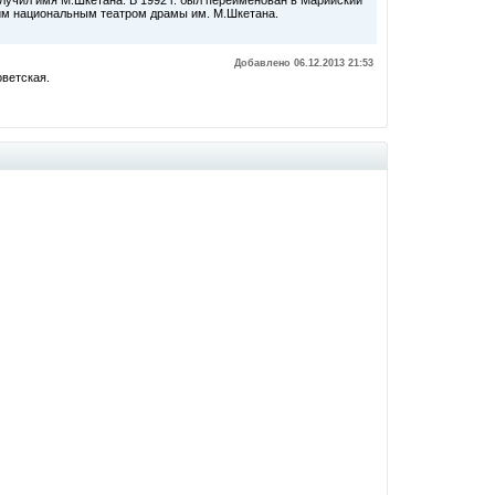
олучил имя М.Шкетана. В 1992 г. был переименован в Марийский
ским национальным театром драмы им. М.Шкетана.
Добавлено 06.12.2013 21:53
оветская.