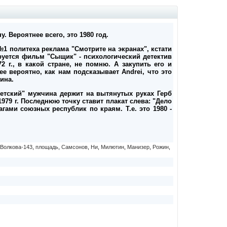
. Вероятнее всего, это 1980 год.
1 политеха реклама "Смотрите на экранах", кстати
руется фильм "Сыщик" - психологический детектив
2 г., в какой стране, не помню. А закупить его и
лее вероятно, как нам подсказывает Andrei, что это
ина.
ветский" мужчина держит на вытянутых руках Герб
1979 г. Последнюю точку ставит плакат слева: "Дело
гами союзных республик по краям. Т.е. это 1980 -
Волкова-143
,
площадь
,
Самсонов
,
Ни
,
Милютин
,
Манизер
,
Рожин
,