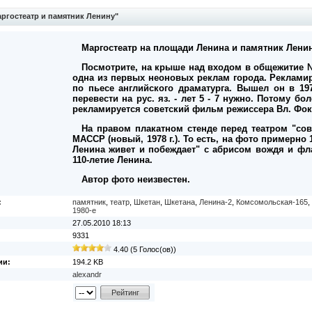
ргостеатр и памятник Ленину"
Маргостеатр на площади Ленина и памятник Ленину
Посмотрите, на крыше над входом в общежитие №
одна из первых неоновых реклам города. Реклами
по пьесе английского драматурга. Вышел он в 197
перевести на рус. яз. - лет 5 - 7 нужно. Потому бо
рекламируется советский фильм режиссера Вл. Фок
На правом плакатном стенде перед театром "со
МАССР (новый, 1978 г.). То есть, на фото примерно 
Ленина живет и побеждает" с абрисом вождя и фла
110-летие Ленина.
Автор фото неизвестен.
:
памятник
,
театр
,
Шкетан
,
Шкетана
,
Ленина-2
,
Комсомольская-165
,
1980-е
27.05.2010 18:13
9331
4.40 (5 Голос(ов))
ии:
194.2 KB
alexandr