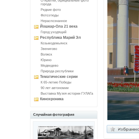
Открытки, официальные фото
города
Редкие фото
Фотоэтюды
Нераспознанное
Йошкар-Ола 21 века
Город уходящий
Республика Марий Эл
Козьмодемьянск
Звенигово
Волжск
Юрино
Медведево
Природа республики
Тематические серии
К 65-летию Победы
90 лет автономии
Выставка Музея истории ГУЛАГа
Кинохроника
Случайная фотография