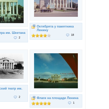
Октябрята у памятника
Ленину
тра им. Шкетана
18
2
кий театр им.
2
Флаги на площади Ленина
1