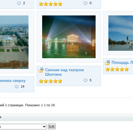
2
0
Площадь Л
Сияние над театром
Шкетана
енина сверху
5
14
й 1 страницах. Показано: с 1 по 19.
я