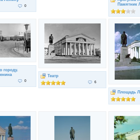
Памятник 
0
о городу.
енина
Театр
0
6
Площадь Л