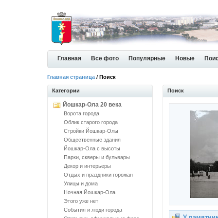
Главная
Все фото
Популярные
Новые
Пои
Главная страница
/ Поиск
Категории
Поиск
Йошкар-Ола 20 века
Ворота города
Облик старого города
Стройки Йошкар-Олы
Общественные здания
Йошкар-Ола с высоты
Парки, скверы и бульвары
Декор и интерьеры
Отдых и праздники горожан
Улицы и дома
Ночная Йошкар-Ола
Этого уже нет
События и люди города
У памятни