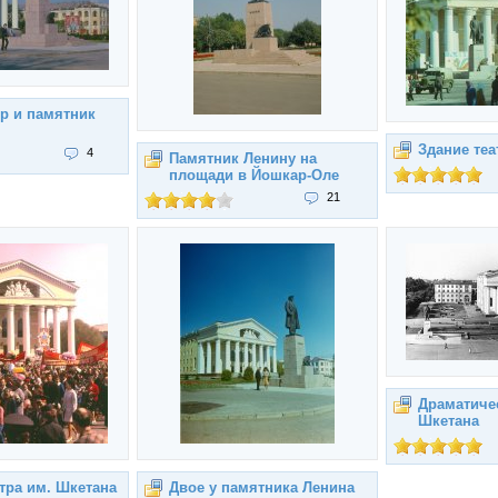
р и памятник
Здание теа
4
Памятник Ленину на
площади в Йошкар-Оле
21
Драматичес
Шкетана
атра им. Шкетана
Двое у памятника Ленина