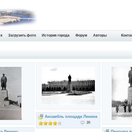
ск
Загрузить фото
История города
Форум
Авторы
Конта
Ансамбль площади Ленина
20
ка Ленину
Прогулка п