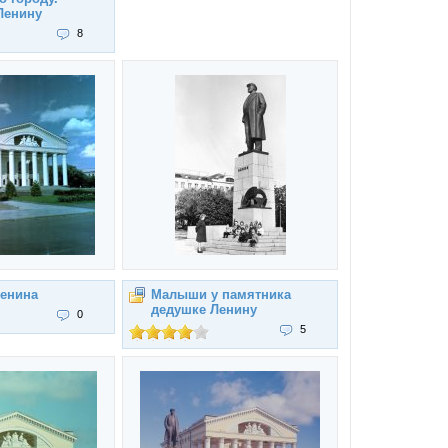
Ленину
8
енина
Малыши у памятника
дедушке Ленину
0
5