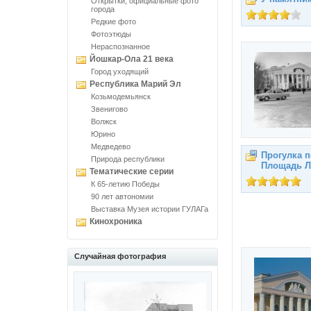
Открытки, официальные фото
города
Редкие фото
Фотоэтюды
Нераспознанное
Йошкар-Ола 21 века
Город уходящий
Республика Марий Эл
Козьмодемьянск
Звенигово
Волжск
Юрино
Медведево
Прогулка п
Природа республики
Площадь Л
Тематические серии
К 65-летию Победы
90 лет автономии
Выставка Музея истории ГУЛАГа
Кинохроника
Случайная фотография