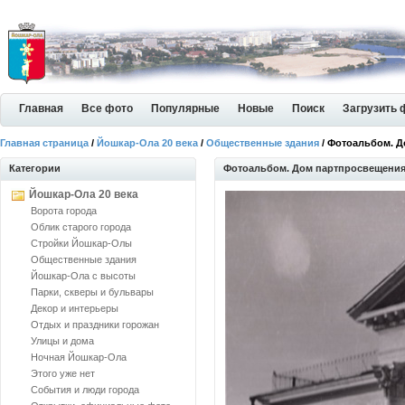
Главная
Все фото
Популярные
Новые
Поиск
Загрузить 
Главная страница
/
Йошкар-Ола 20 века
/
Общественные здания
/ Фотоальбом. 
Категории
Фотоальбом. Дом партпросвещени
Йошкар-Ола 20 века
Ворота города
Облик старого города
Стройки Йошкар-Олы
Общественные здания
Йошкар-Ола с высоты
Парки, скверы и бульвары
Декор и интерьеры
Отдых и праздники горожан
Улицы и дома
Ночная Йошкар-Ола
Этого уже нет
События и люди города