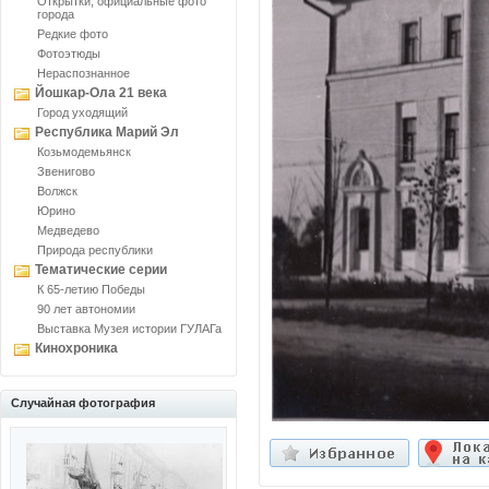
Открытки, официальные фото
города
Редкие фото
Фотоэтюды
Нераспознанное
Йошкар-Ола 21 века
Город уходящий
Республика Марий Эл
Козьмодемьянск
Звенигово
Волжск
Юрино
Медведево
Природа республики
Тематические серии
К 65-летию Победы
90 лет автономии
Выставка Музея истории ГУЛАГа
Кинохроника
Случайная фотография