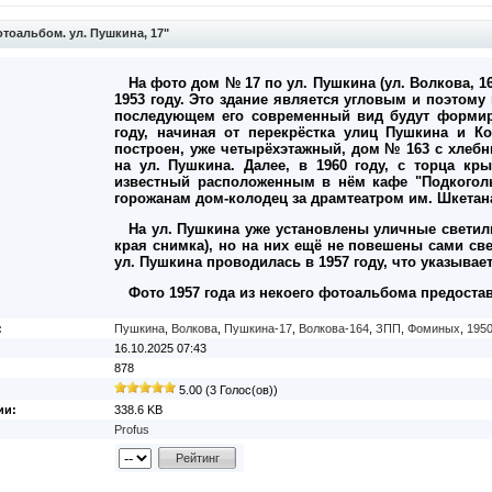
тоальбом. ул. Пушкина, 17"
На фото дом № 17 по ул. Пушкина (ул. Волкова, 
1953 году. Это здание является угловым и поэтому
последующем его современный вид будут формиро
году, начиная от перекрёстка улиц Пушкина и К
построен, уже четырёхэтажный, дом № 163 с хлеб
на ул. Пушкина. Далее, в 1960 году, с торца к
известный расположенным в нём кафе "Подкогол
горожанам дом-колодец за драмтеатром им. Шкетан
На ул. Пушкина уже установлены уличные светил
края снимка), но на них ещё не повешены сами св
ул. Пушкина проводилась в 1957 году, что указывает
Фото 1957 года из некоего фотоальбома предоста
:
Пушкина
,
Волкова
,
Пушкина-17
,
Волкова-164
,
ЗПП
,
Фоминых
,
1950
16.10.2025 07:43
878
5.00 (3 Голос(ов))
ии:
338.6 KB
Profus