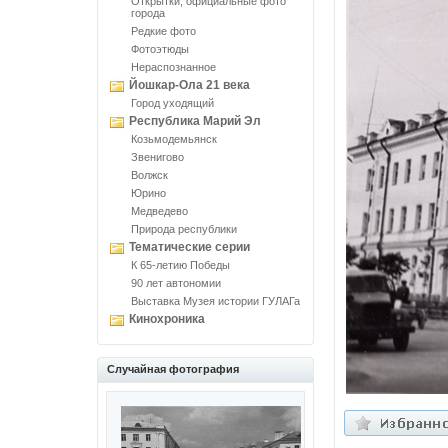
Открытки, официальные фото
города
Редкие фото
Фотоэтюды
Нераспознанное
Йошкар-Ола 21 века
Город уходящий
Республика Марий Эл
Козьмодемьянск
Звенигово
Волжск
Юрино
Медведево
Природа республики
Тематические серии
К 65-летию Победы
90 лет автономии
Выставка Музея истории ГУЛАГа
Кинохроника
Случайная фотография