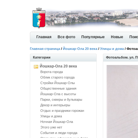
Главная
Все фото
Популярные
Новые
Пои
Главная страница
/
Йошкар-Ола 20 века
/
Улицы и дома
/ Фотоа
Категории
Фотоальбом. ул. П
Йошкар-Ола 20 века
Ворота города
Облик старого города
Стройки Йошкар-Олы
Общественные здания
Йошкар-Ола с высоты
Парки, скверы и бульвары
Декор и интерьеры
Отдых и праздники горожан
Улицы и дома
Ночная Йошкар-Ола
Этого уже нет
События и люди города