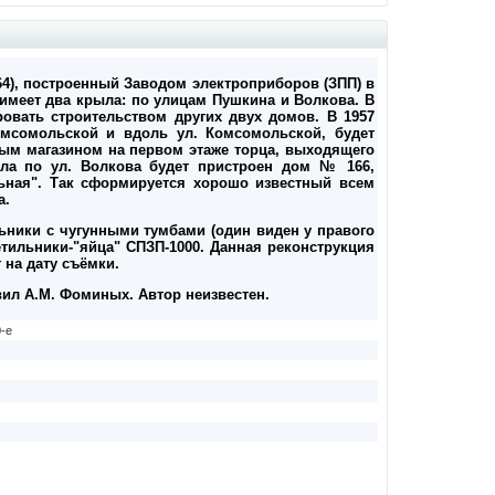
164), построенный Заводом электроприборов (ЗПП) в
 имеет два крыла: по улицам Пушкина и Волкова. В
вать строительством других двух домов. В 1957
омсомольской и вдоль ул. Комсомольской, будет
ным магазином на первом этаже торца, выходящего
рыла по ул. Волкова будет пристроен дом № 166,
ьная". Так сформируется хорошо известный всем
а.
ьники с чугунными тумбами (один виден у правого
етильники-"яйца" СПЗП-1000. Данная реконструкция
 на дату съёмки.
вил А.М. Фоминых. Автор неизвестен.
-е