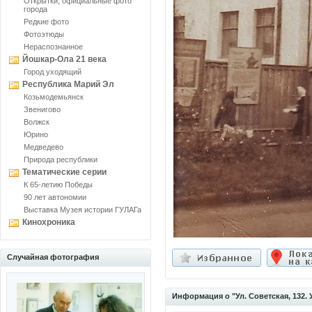
Открытки, официальные фото
города
Редкие фото
Фотоэтюды
Нераспознанное
Йошкар-Ола 21 века
Город уходящий
Республика Марий Эл
Козьмодемьянск
Звенигово
Волжск
Юрино
Медведево
Природа республики
Тематические серии
К 65-летию Победы
90 лет автономии
Выставка Музея истории ГУЛАГа
Кинохроника
Случайная фотография
Информация о "Ул. Советская, 132.