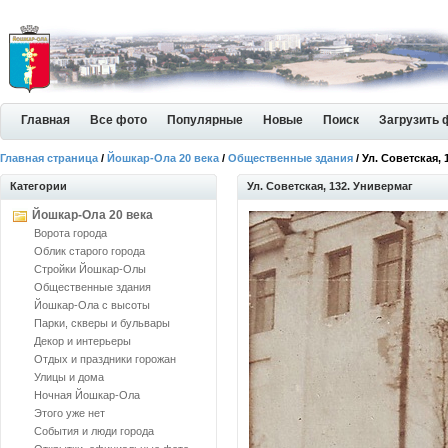
Главная
Все фото
Популярные
Новые
Поиск
Загрузить 
Главная страница
/
Йошкар-Ола 20 века
/
Общественные здания
/ Ул. Советская,
Категории
Ул. Советская, 132. Универмаг
Йошкар-Ола 20 века
Ворота города
Облик старого города
Стройки Йошкар-Олы
Общественные здания
Йошкар-Ола с высоты
Парки, скверы и бульвары
Декор и интерьеры
Отдых и праздники горожан
Улицы и дома
Ночная Йошкар-Ола
Этого уже нет
События и люди города