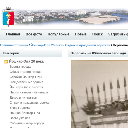
Главная
Все фото
Популярные
Новые
Поиск
Загрузить 
Главная страница
/
Йошкар-Ола 20 века
/
Отдых и праздники горожан
/ Первома
Категории
Первомай на Юбилейной площади
Йошкар-Ола 20 века
Ворота города
Облик старого города
Стройки Йошкар-Олы
Общественные здания
Йошкар-Ола с высоты
Парки, скверы и бульвары
Декор и интерьеры
Отдых и праздники горожан
Улицы и дома
Ночная Йошкар-Ола
Этого уже нет
События и люди города