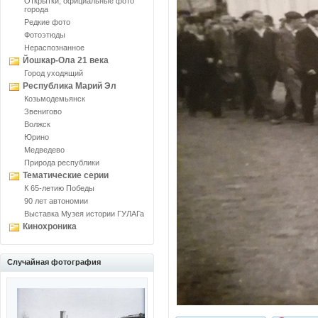
Открытки, официальные фото
города
Редкие фото
Фотоэтюды
Нераспознанное
Йошкар-Ола 21 века
Город уходящий
Республика Марий Эл
Козьмодемьянск
Звенигово
Волжск
Юрино
Медведево
Природа республики
Тематические серии
К 65-летию Победы
90 лет автономии
Выставка Музея истории ГУЛАГа
Кинохроника
Случайная фотография