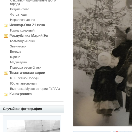
Открытки, официальные фото
города
Редкие фото
Фотоэтюды
Нераспознанное
Йошкар-Ола 21 века
Город уходящий
Республика Марий Эл
Козьмодемьянск
Звенигово
Волжск
Юрино
Медведево
Природа республики
Тематические серии
К 65-летию Победы
90 лет автономии
Выставка Музея истории ГУЛАГа
Кинохроника
Случайная фотография