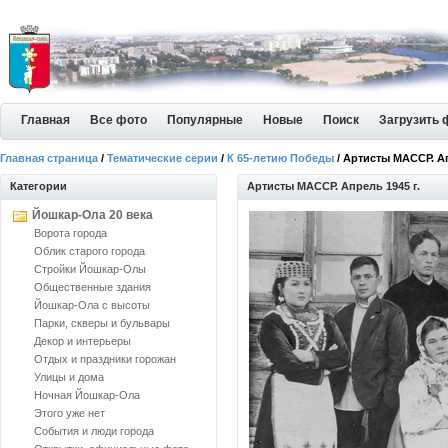
Главная
Все фото
Популярные
Новые
Поиск
Загрузить 
Главная страница
/
Тематические серии
/
К 65-летию Победы
/ Артисты МАССР. Ап
Категории
Артисты МАССР. Апрель 1945 г.
Йошкар-Ола 20 века
Ворота города
Облик старого города
Стройки Йошкар-Олы
Общественные здания
Йошкар-Ола с высоты
Парки, скверы и бульвары
Декор и интерьеры
Отдых и праздники горожан
Улицы и дома
Ночная Йошкар-Ола
Этого уже нет
События и люди города