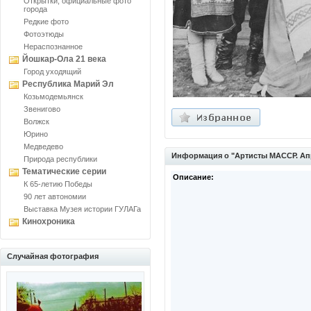
Открытки, официальные фото
города
Редкие фото
Фотоэтюды
Нераспознанное
Йошкар-Ола 21 века
Город уходящий
Республика Марий Эл
Козьмодемьянск
Звенигово
Волжск
Юрино
Медведево
Информация о "Артисты МАССР. Апр
Природа республики
Тематические серии
Описание:
К 65-летию Победы
90 лет автономии
Выставка Музея истории ГУЛАГа
Кинохроника
Случайная фотография