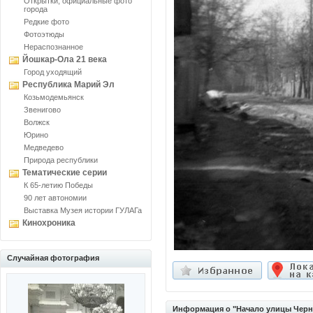
Открытки, официальные фото
города
Редкие фото
Фотоэтюды
Нераспознанное
Йошкар-Ола 21 века
Город уходящий
Республика Марий Эл
Козьмодемьянск
Звенигово
Волжск
Юрино
Медведево
Природа республики
Тематические серии
К 65-летию Победы
90 лет автономии
Выставка Музея истории ГУЛАГа
Кинохроника
Случайная фотография
Информация о "Начало улицы Чер