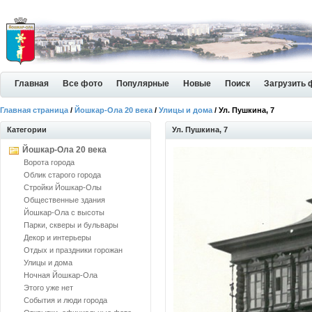
Главная
Все фото
Популярные
Новые
Поиск
Загрузить 
Главная страница
/
Йошкар-Ола 20 века
/
Улицы и дома
/ Ул. Пушкина, 7
Категории
Ул. Пушкина, 7
Йошкар-Ола 20 века
Ворота города
Облик старого города
Стройки Йошкар-Олы
Общественные здания
Йошкар-Ола с высоты
Парки, скверы и бульвары
Декор и интерьеры
Отдых и праздники горожан
Улицы и дома
Ночная Йошкар-Ола
Этого уже нет
События и люди города