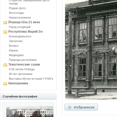
Открытки, официальные фото
города
Редкие фото
Фотоэтюды
Нераспознанное
Йошкар-Ола 21 века
Город уходящий
Республика Марий Эл
Козьмодемьянск
Звенигово
Волжск
Юрино
Медведево
Природа республики
Тематические серии
К 65-летию Победы
90 лет автономии
Выставка Музея истории ГУЛАГа
Кинохроника
Случайная фотография